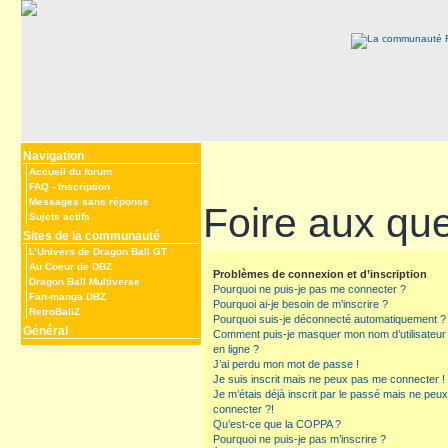
Navigation
Accueil du forum
FAQ
-
Inscription
Messages sans réponse
Foire aux qu
Sujets actifs
Sites de la communauté
L’Univers de Dragon Ball GT
Au Coeur de DBZ
Problèmes de connexion et d’inscription
Dragon Ball Multiverse
Pourquoi ne puis-je pas me connecter ?
Fan-manga DBZ
Pourquoi ai-je besoin de m’inscrire ?
RetroBallZ
Pourquoi suis-je déconnecté automatiquement ?
Général
Comment puis-je masquer mon nom d’utilisateur de
en ligne ?
J’ai perdu mon mot de passe !
Je suis inscrit mais ne peux pas me connecter !
Je m’étais déjà inscrit par le passé mais ne peu
connecter ?!
Qu’est-ce que la COPPA ?
Pourquoi ne puis-je pas m’inscrire ?