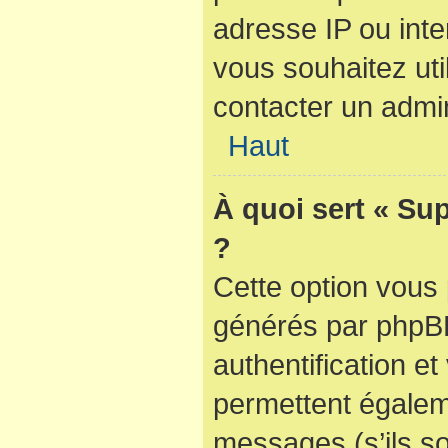
adresse IP ou inter
vous souhaitez util
contacter un admin
Haut
À quoi sert « Su
?
Cette option vous 
générés par phpBB
authentification e
permettent égaleme
messages (s’ils so