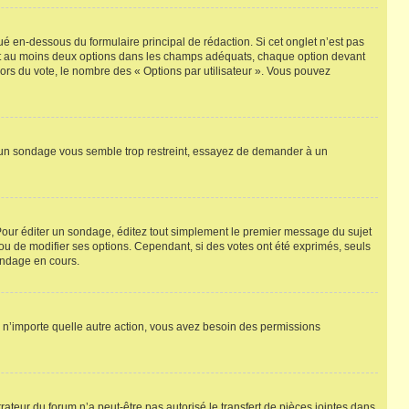
é en-dessous du formulaire principal de rédaction. Si cet onglet n’est pas
uant au moins deux options dans les champs adéquats, chaque option devant
lors du vote, le nombre des « Options par utilisateur ». Vous pouvez
à un sondage vous semble trop restreint, essayez de demander à un
Pour éditer un sondage, éditez tout simplement le premier message du sujet
ou de modifier ses options. Cependant, si des votes ont été exprimés, seuls
ondage en cours.
ser n’importe quelle autre action, vous avez besoin des permissions
rateur du forum n’a peut-être pas autorisé le transfert de pièces jointes dans