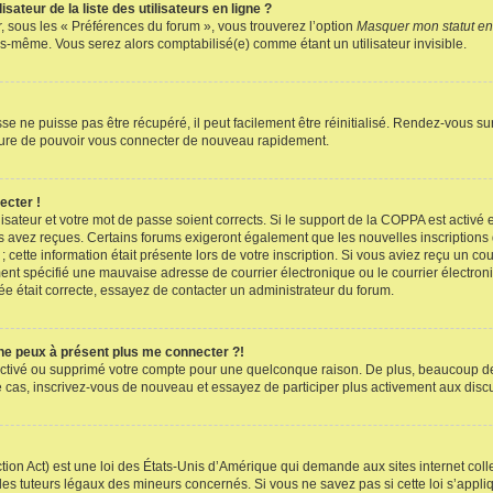
teur de la liste des utilisateurs en ligne ?
r, sous les « Préférences du forum », vous trouverez l’option
Masquer mon statut en
s-même. Vous serez alors comptabilisé(e) comme étant un utilisateur invisible.
e ne puisse pas être récupéré, il peut facilement être réinitialisé. Rendez-vous s
esure de pouvoir vous connecter de nouveau rapidement.
ecter !
lisateur et votre mot de passe soient corrects. Si le support de la COPPA est activé
s avez reçues. Certains forums exigeront également que les nouvelles inscriptions d
 cette information était présente lors de votre inscription. Si vous aviez reçu un co
nt spécifié une mauvaise adresse de courrier électronique ou le courrier électroniqu
ée était correcte, essayez de contacter un administrateur du forum.
 ne peux à présent plus me connecter ?!
sactivé ou supprimé votre compte pour une quelconque raison. De plus, beaucoup de 
t le cas, inscrivez-vous de nouveau et essayez de participer plus activement aux dis
ion Act) est une loi des États-Unis d’Amérique qui demande aux sites internet coll
es tuteurs légaux des mineurs concernés. Si vous ne savez pas si cette loi s’appl