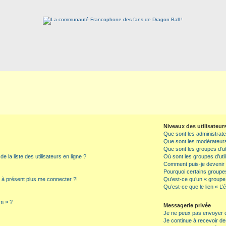
Niveaux des utilisateur
Que sont les administrat
Que sont les modérateur
Que sont les groupes d’ut
la liste des utilisateurs en ligne ?
Où sont les groupes d’uti
Comment puis-je devenir l
Pourquoi certains groupes
x à présent plus me connecter ?!
Qu’est-ce qu’un « groupe d
Qu’est-ce que le lien « L’
um » ?
Messagerie privée
Je ne peux pas envoyer 
Je continue à recevoir de