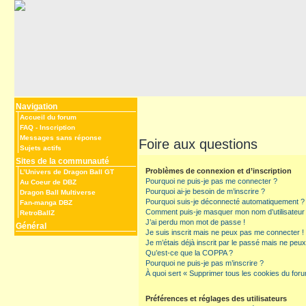
Navigation
Accueil du forum
FAQ
-
Inscription
Messages sans réponse
Foire aux questions
Sujets actifs
Sites de la communauté
Problèmes de connexion et d’inscription
L’Univers de Dragon Ball GT
Pourquoi ne puis-je pas me connecter ?
Au Coeur de DBZ
Pourquoi ai-je besoin de m’inscrire ?
Dragon Ball Multiverse
Pourquoi suis-je déconnecté automatiquement ?
Fan-manga DBZ
Comment puis-je masquer mon nom d’utilisateur de 
RetroBallZ
J’ai perdu mon mot de passe !
Général
Je suis inscrit mais ne peux pas me connecter !
Je m’étais déjà inscrit par le passé mais ne peu
Qu’est-ce que la COPPA ?
Pourquoi ne puis-je pas m’inscrire ?
À quoi sert « Supprimer tous les cookies du for
Préférences et réglages des utilisateurs