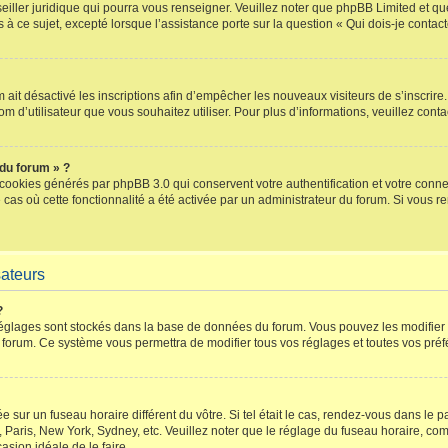
iller juridique qui pourra vous renseigner. Veuillez noter que phpBB Limited et qu
s à ce sujet, excepté lorsque l’assistance porte sur la question « Qui dois-je conta
um ait désactivé les inscriptions afin d’empêcher les nouveaux visiteurs de s’inscri
 nom d’utilisateur que vous souhaitez utiliser. Pour plus d’informations, veuillez con
 du forum » ?
 cookies générés par phpBB 3.0 qui conservent votre authentification et votre conn
e cas où cette fonctionnalité a été activée par un administrateur du forum. Si vou
sateurs
?
s réglages sont stockés dans la base de données du forum. Vous pouvez les modifier d
orum. Ce système vous permettra de modifier tous vos réglages et toutes vos préf
lée sur un fuseau horaire différent du vôtre. Si tel était le cas, rendez-vous dans le 
aris, New York, Sydney, etc. Veuillez noter que le réglage du fuseau horaire, comm
ccasion idéale de le faire.