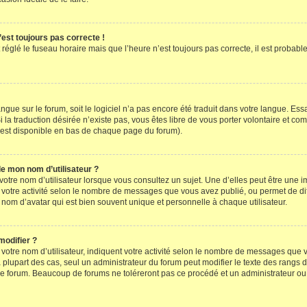
’est toujours pas correcte !
 réglé le fuseau horaire mais que l’heure n’est toujours pas correcte, il est probabl
 langue sur le forum, soit le logiciel n’a pas encore été traduit dans votre langue. E
Si la traduction désirée n’existe pas, vous êtes libre de vous porter volontaire et 
en est disponible en bas de chaque page du forum).
de mon nom d’utilisateur ?
otre nom d’utilisateur lorsque vous consultez un sujet. Une d’elles peut être une 
 votre activité selon le nombre de messages que vous avez publié, ou permet de diff
nom d’avatar qui est bien souvent unique et personnelle à chaque utilisateur.
modifier ?
otre nom d’utilisateur, indiquent votre activité selon le nombre de messages que vo
 plupart des cas, seul un administrateur du forum peut modifier le texte des rangs
le forum. Beaucoup de forums ne toléreront pas ce procédé et un administrateur o