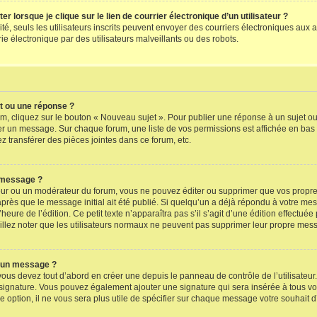
lorsque je clique sur le lien de courrier électronique d’un utilisateur ?
alité, seuls les utilisateurs inscrits peuvent envoyer des courriers électroniques a
e électronique par des utilisateurs malveillants ou des robots.
t ou une réponse ?
m, cliquez sur le bouton « Nouveau sujet ». Pour publier une réponse à un sujet o
ger un message. Sur chaque forum, une liste de vos permissions est affichée en bas
 transférer des pièces jointes dans ce forum, etc.
 message ?
ur ou un modérateur du forum, vous ne pouvez éditer ou supprimer que vos propr
près que le message initial ait été publié. Si quelqu’un a déjà répondu à votre me
’heure de l’édition. Ce petit texte n’apparaîtra pas s’il s’agit d’une édition effectu
uillez noter que les utilisateurs normaux ne peuvent pas supprimer leur propre mes
à un message ?
ous devez tout d’abord en créer une depuis le panneau de contrôle de l’utilisateur
re signature. Vous pouvez également ajouter une signature qui sera insérée à tous
ère option, il ne vous sera plus utile de spécifier sur chaque message votre souhait d