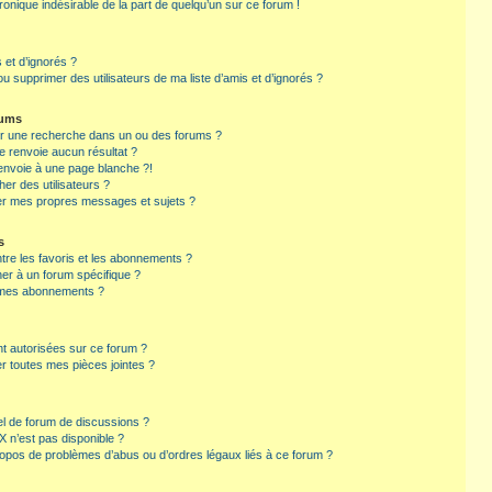
tronique indésirable de la part de quelqu’un sur ce forum !
s et d’ignorés ?
u supprimer des utilisateurs de ma liste d’amis et d’ignorés ?
rums
er une recherche dans un ou des forums ?
 renvoie aucun résultat ?
envoie à une page blanche ?!
er des utilisateurs ?
er mes propres messages et sujets ?
s
ntre les favoris et les abonnements ?
r à un forum spécifique ?
r mes abonnements ?
nt autorisées sur ce forum ?
r toutes mes pièces jointes ?
el de forum de discussions ?
 X n’est pas disponible ?
ropos de problèmes d’abus ou d’ordres légaux liés à ce forum ?