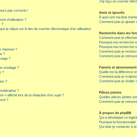
J’ai reçu un courrier élec
jours pas correcte !
Amis et ignorés
À quoi sert ma liste d’ami
om d’utilisateur ?
Comment puis-je ajouter o
r ?
 je clique sur le lien de courrier électronique d’un utilisateur
Recherche dans les fo
Comment puis-je effectu
Pourquoi ma recherche ne
Pourquoi ma recherche r
e réponse ?
Comment puis-je recherch
ge ?
Comment puis-je retrouv
ssage ?
Favoris et abonnement
 un sondage ?
Quelle est la différence e
e ?
Comment puis-je m’abonne
Comment puis-je résilie
tes ?
modérateur ?
Pièces jointes
n » affiché lors de la rédaction d’un sujet ?
Quelles pièces jointes so
ouvé ?
Comment puis-je retrouve
À propos de phpBB
Qui a développé ce logici
Pourquoi la fonctionnalité
Qui dois-je contacter à p