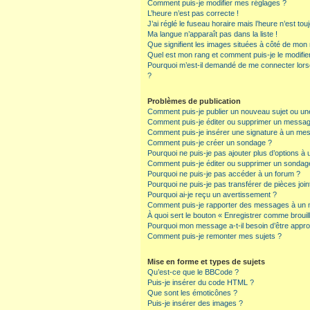
Comment puis-je modifier mes réglages ?
L’heure n’est pas correcte !
J’ai réglé le fuseau horaire mais l’heure n’est tou
Ma langue n’apparaît pas dans la liste !
Que signifient les images situées à côté de mon n
Quel est mon rang et comment puis-je le modifie
Pourquoi m’est-il demandé de me connecter lorsque
?
Problèmes de publication
Comment puis-je publier un nouveau sujet ou un
Comment puis-je éditer ou supprimer un messa
Comment puis-je insérer une signature à un me
Comment puis-je créer un sondage ?
Pourquoi ne puis-je pas ajouter plus d’options à
Comment puis-je éditer ou supprimer un sondag
Pourquoi ne puis-je pas accéder à un forum ?
Pourquoi ne puis-je pas transférer de pièces join
Pourquoi ai-je reçu un avertissement ?
Comment puis-je rapporter des messages à un 
À quoi sert le bouton « Enregistrer comme brouillo
Pourquoi mon message a-t-il besoin d’être appr
Comment puis-je remonter mes sujets ?
Mise en forme et types de sujets
Qu’est-ce que le BBCode ?
Puis-je insérer du code HTML ?
Que sont les émoticônes ?
Puis-je insérer des images ?