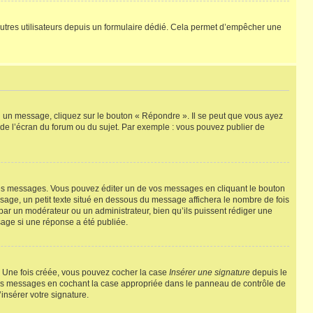
ux autres utilisateurs depuis un formulaire dédié. Cela permet d’empêcher une
u un message, cliquez sur le bouton « Répondre ». Il se peut que vous ayez
 de l’écran du forum ou du sujet. Par exemple : vous pouvez publier de
es messages. Vous pouvez éditer un de vos messages en cliquant le bouton
ssage, un petit texte situé en dessous du message affichera le nombre de fois
ée par un modérateur ou un administrateur, bien qu’ils puissent rédiger une
sage si une réponse a été publiée.
. Une fois créée, vous pouvez cocher la case
Insérer une signature
depuis le
 vos messages en cochant la case appropriée dans le panneau de contrôle de
’insérer votre signature.