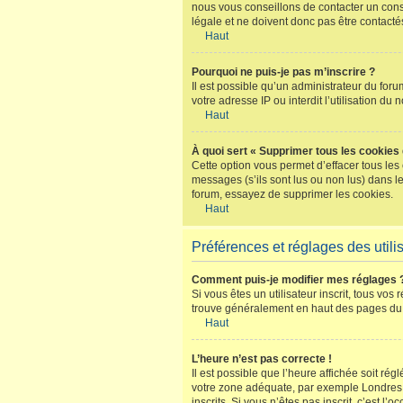
nous vous conseillons de contacter un conse
légale et ne doivent donc pas être contacté
Haut
Pourquoi ne puis-je pas m’inscrire ?
Il est possible qu’un administrateur du for
votre adresse IP ou interdit l’utilisation du
Haut
À quoi sert « Supprimer tous les cookies
Cette option vous permet d’effacer tous les
messages (s’ils sont lus ou non lus) dans l
forum, essayez de supprimer les cookies.
Haut
Préférences et réglages des utili
Comment puis-je modifier mes réglages 
Si vous êtes un utilisateur inscrit, tous vo
trouve généralement en haut des pages du f
Haut
L’heure n’est pas correcte !
Il est possible que l’heure affichée soit rég
votre zone adéquate, par exemple Londres, P
inscrits. Si vous n’êtes pas inscrit, c’est l’o