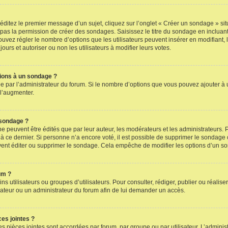
itez le premier message d’un sujet, cliquez sur l’onglet « Créer un sondage » situ
z pas la permission de créer des sondages. Saisissez le titre du sondage en incl
ouvez régler le nombre d’options que les utilisateurs peuvent insérer en modifiant, 
ours et autoriser ou non les utilisateurs à modifier leurs votes.
tions à un sondage ?
ée par l’administrateur du forum. Si le nombre d’options que vous pouvez ajouter 
 l’augmenter.
 sondage ?
euvent être édités que par leur auteur, les modérateurs et les administrateurs. 
à ce dernier. Si personne n’a encore voté, il est possible de supprimer le sondage 
vent éditer ou supprimer le sondage. Cela empêche de modifier les options d’un s
um ?
ins utilisateurs ou groupes d’utilisateurs. Pour consulter, rédiger, publier ou réali
teur ou un administrateur du forum afin de lui demander un accès.
ces jointes ?
 pièces jointes sont accordées par forum, par groupe ou par utilisateur. L’administ