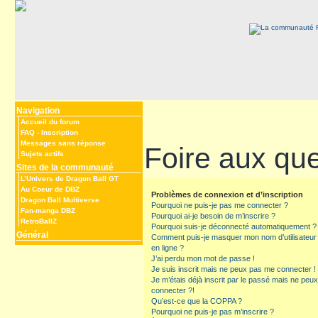
Navigation
Accueil du forum
FAQ
-
Inscription
Messages sans réponse
Foire aux qu
Sujets actifs
Sites de la communauté
L’Univers de Dragon Ball GT
Au Coeur de DBZ
Problèmes de connexion et d’inscription
Dragon Ball Multiverse
Pourquoi ne puis-je pas me connecter ?
Fan-manga DBZ
Pourquoi ai-je besoin de m’inscrire ?
RetroBallZ
Pourquoi suis-je déconnecté automatiquement ?
Général
Comment puis-je masquer mon nom d’utilisateur de
en ligne ?
J’ai perdu mon mot de passe !
Je suis inscrit mais ne peux pas me connecter !
Je m’étais déjà inscrit par le passé mais ne peu
connecter ?!
Qu’est-ce que la COPPA ?
Pourquoi ne puis-je pas m’inscrire ?