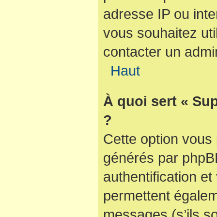
adresse IP ou inter
vous souhaitez util
contacter un admin
Haut
À quoi sert « Su
?
Cette option vous 
générés par phpBB
authentification e
permettent égaleme
messages (s’ils so