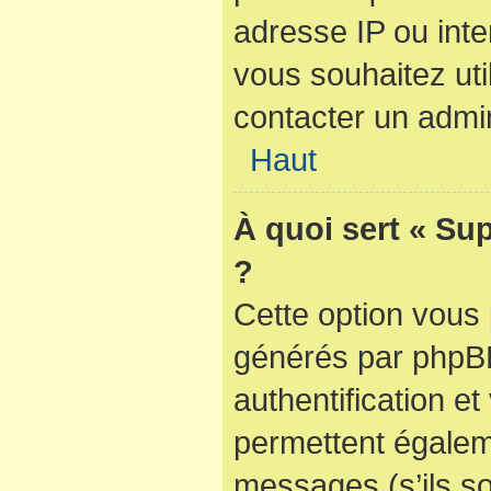
adresse IP ou inter
vous souhaitez util
contacter un admin
Haut
À quoi sert « Su
?
Cette option vous 
générés par phpBB
authentification e
permettent égaleme
messages (s’ils so