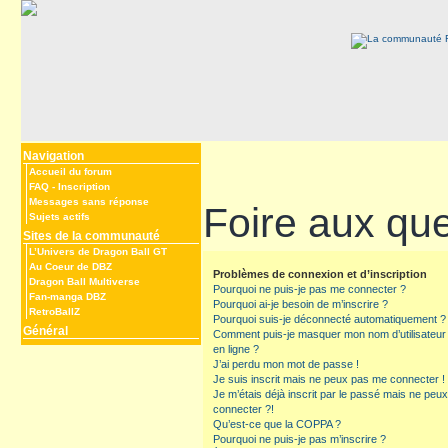
Navigation
Accueil du forum
FAQ
-
Inscription
Messages sans réponse
Foire aux qu
Sujets actifs
Sites de la communauté
L’Univers de Dragon Ball GT
Au Coeur de DBZ
Problèmes de connexion et d’inscription
Dragon Ball Multiverse
Pourquoi ne puis-je pas me connecter ?
Fan-manga DBZ
Pourquoi ai-je besoin de m’inscrire ?
RetroBallZ
Pourquoi suis-je déconnecté automatiquement ?
Général
Comment puis-je masquer mon nom d’utilisateur de
en ligne ?
J’ai perdu mon mot de passe !
Je suis inscrit mais ne peux pas me connecter !
Je m’étais déjà inscrit par le passé mais ne peu
connecter ?!
Qu’est-ce que la COPPA ?
Pourquoi ne puis-je pas m’inscrire ?