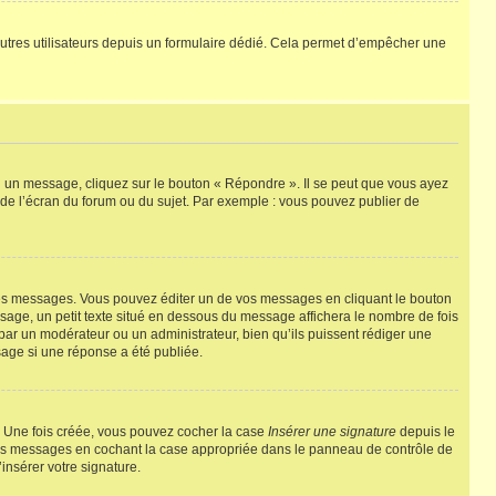
ux autres utilisateurs depuis un formulaire dédié. Cela permet d’empêcher une
u un message, cliquez sur le bouton « Répondre ». Il se peut que vous ayez
 de l’écran du forum ou du sujet. Par exemple : vous pouvez publier de
es messages. Vous pouvez éditer un de vos messages en cliquant le bouton
ssage, un petit texte situé en dessous du message affichera le nombre de fois
ée par un modérateur ou un administrateur, bien qu’ils puissent rédiger une
sage si une réponse a été publiée.
. Une fois créée, vous pouvez cocher la case
Insérer une signature
depuis le
 vos messages en cochant la case appropriée dans le panneau de contrôle de
’insérer votre signature.