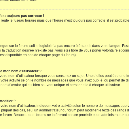
’est toujours pas correcte !
 réglé le fuseau horaire mais que l’heure n’est toujours pas correcte, il est probabl
 langue sur le forum, soit le logiciel n’a pas encore été traduit dans votre langue. E
Si la traduction désirée n’existe pas, vous êtes libre de vous porter volontaire et 
en est disponible en bas de chaque page du forum).
de mon nom d’utilisateur ?
otre nom d’utilisateur lorsque vous consultez un sujet. Une d’elles peut être une 
 votre activité selon le nombre de messages que vous avez publié, ou permet de diff
nom d’avatar qui est bien souvent unique et personnelle à chaque utilisateur.
modifier ?
otre nom d’utilisateur, indiquent votre activité selon le nombre de messages que vo
 plupart des cas, seul un administrateur du forum peut modifier le texte des rangs
le forum. Beaucoup de forums ne toléreront pas ce procédé et un administrateur o