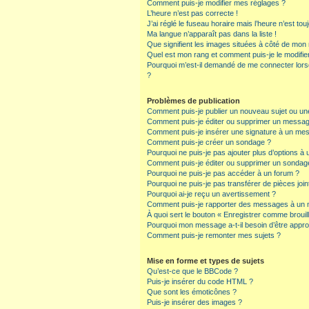
Comment puis-je modifier mes réglages ?
L’heure n’est pas correcte !
J’ai réglé le fuseau horaire mais l’heure n’est tou
Ma langue n’apparaît pas dans la liste !
Que signifient les images situées à côté de mon n
Quel est mon rang et comment puis-je le modifie
Pourquoi m’est-il demandé de me connecter lorsque
?
Problèmes de publication
Comment puis-je publier un nouveau sujet ou un
Comment puis-je éditer ou supprimer un messa
Comment puis-je insérer une signature à un me
Comment puis-je créer un sondage ?
Pourquoi ne puis-je pas ajouter plus d’options à
Comment puis-je éditer ou supprimer un sondag
Pourquoi ne puis-je pas accéder à un forum ?
Pourquoi ne puis-je pas transférer de pièces join
Pourquoi ai-je reçu un avertissement ?
Comment puis-je rapporter des messages à un 
À quoi sert le bouton « Enregistrer comme brouillo
Pourquoi mon message a-t-il besoin d’être appr
Comment puis-je remonter mes sujets ?
Mise en forme et types de sujets
Qu’est-ce que le BBCode ?
Puis-je insérer du code HTML ?
Que sont les émoticônes ?
Puis-je insérer des images ?