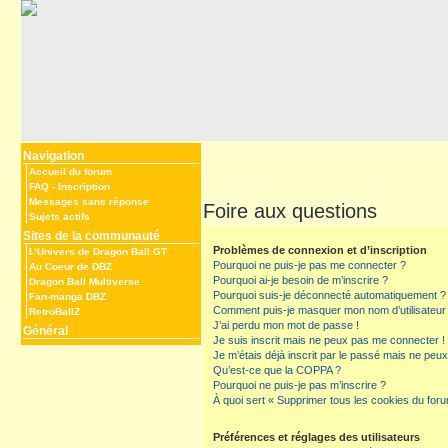
Navigation
Accueil du forum
FAQ
-
Inscription
Messages sans réponse
Foire aux questions
Sujets actifs
Sites de la communauté
Problèmes de connexion et d’inscription
L’Univers de Dragon Ball GT
Pourquoi ne puis-je pas me connecter ?
Au Coeur de DBZ
Pourquoi ai-je besoin de m’inscrire ?
Dragon Ball Multiverse
Pourquoi suis-je déconnecté automatiquement ?
Fan-manga DBZ
Comment puis-je masquer mon nom d’utilisateur de 
RetroBallZ
J’ai perdu mon mot de passe !
Général
Je suis inscrit mais ne peux pas me connecter !
Je m’étais déjà inscrit par le passé mais ne peu
Qu’est-ce que la COPPA ?
Pourquoi ne puis-je pas m’inscrire ?
À quoi sert « Supprimer tous les cookies du for
Préférences et réglages des utilisateurs