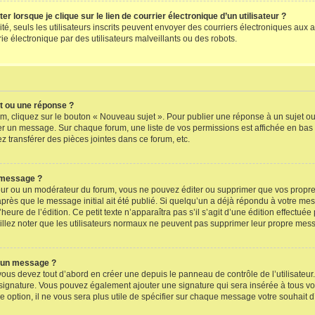
lorsque je clique sur le lien de courrier électronique d’un utilisateur ?
alité, seuls les utilisateurs inscrits peuvent envoyer des courriers électroniques a
e électronique par des utilisateurs malveillants ou des robots.
t ou une réponse ?
m, cliquez sur le bouton « Nouveau sujet ». Pour publier une réponse à un sujet o
ger un message. Sur chaque forum, une liste de vos permissions est affichée en bas
 transférer des pièces jointes dans ce forum, etc.
 message ?
ur ou un modérateur du forum, vous ne pouvez éditer ou supprimer que vos propr
près que le message initial ait été publié. Si quelqu’un a déjà répondu à votre me
’heure de l’édition. Ce petit texte n’apparaîtra pas s’il s’agit d’une édition effectu
uillez noter que les utilisateurs normaux ne peuvent pas supprimer leur propre mes
à un message ?
ous devez tout d’abord en créer une depuis le panneau de contrôle de l’utilisateur
re signature. Vous pouvez également ajouter une signature qui sera insérée à tous
ère option, il ne vous sera plus utile de spécifier sur chaque message votre souhait d