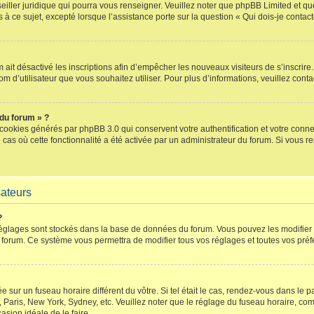
iller juridique qui pourra vous renseigner. Veuillez noter que phpBB Limited et qu
s à ce sujet, excepté lorsque l’assistance porte sur la question « Qui dois-je conta
um ait désactivé les inscriptions afin d’empêcher les nouveaux visiteurs de s’inscri
 nom d’utilisateur que vous souhaitez utiliser. Pour plus d’informations, veuillez con
 du forum » ?
 cookies générés par phpBB 3.0 qui conservent votre authentification et votre conn
e cas où cette fonctionnalité a été activée par un administrateur du forum. Si vou
sateurs
?
s réglages sont stockés dans la base de données du forum. Vous pouvez les modifier d
orum. Ce système vous permettra de modifier tous vos réglages et toutes vos préf
lée sur un fuseau horaire différent du vôtre. Si tel était le cas, rendez-vous dans le 
aris, New York, Sydney, etc. Veuillez noter que le réglage du fuseau horaire, comm
ccasion idéale de le faire.