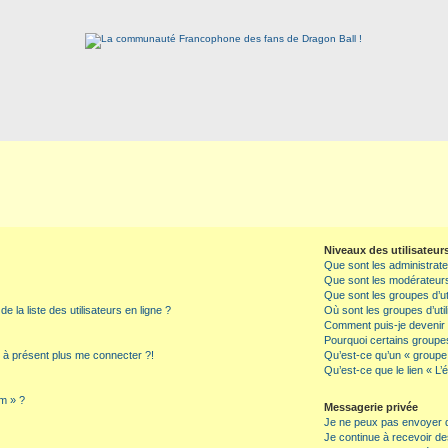
Niveaux des utilisateur
Que sont les administrat
Que sont les modérateur
Que sont les groupes d’ut
la liste des utilisateurs en ligne ?
Où sont les groupes d’uti
Comment puis-je devenir l
Pourquoi certains groupes
x à présent plus me connecter ?!
Qu’est-ce qu’un « groupe d
Qu’est-ce que le lien « L’
um » ?
Messagerie privée
Je ne peux pas envoyer 
Je continue à recevoir de