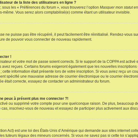
teur de la liste des utilisateurs en ligne ?
r, sous les « Préférences du forum », vous trouverez l’option
Masquer mon statut en
s-même. Vous serez alors comptabilisé(e) comme étant un utilisateur invisible.
e ne puisse pas être récupéré, il peut facilement être réinitialisé. Rendez-vous s
esure de pouvoir vous connecter de nouveau rapidement.
ecter !
lisateur et votre mot de passe soient corrects. Si le support de la COPPA est activé
s avez reçues. Certains forums exigeront également que les nouvelles inscriptions d
 cette information était présente lors de votre inscription. Si vous aviez reçu un co
nt spécifié une mauvaise adresse de courrier électronique ou le courrier électroniqu
ée était correcte, essayez de contacter un administrateur du forum.
 ne peux à présent plus me connecter ?!
sactivé ou supprimé votre compte pour une quelconque raison. De plus, beaucoup de 
t le cas, inscrivez-vous de nouveau et essayez de participer plus activement aux dis
ion Act) est une loi des États-Unis d’Amérique qui demande aux sites internet coll
es tuteurs légaux des mineurs concernés. Si vous ne savez pas si cette loi s’appl