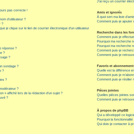
J’ai reçu un courrier élec
jours pas correcte !
Amis et ignorés
À quoi sert ma liste d’ami
om d’utilisateur ?
Comment puis-je ajouter o
r ?
 je clique sur le lien de courrier électronique d’un utilisateur
Recherche dans les fo
Comment puis-je effectu
Pourquoi ma recherche ne
Pourquoi ma recherche r
e réponse ?
Comment puis-je recherch
ge ?
Comment puis-je retrouv
ssage ?
Favoris et abonnement
 un sondage ?
Quelle est la différence e
e ?
Comment puis-je m’abonne
Comment puis-je résilie
tes ?
modérateur ?
Pièces jointes
n » affiché lors de la rédaction d’un sujet ?
Quelles pièces jointes so
ouvé ?
Comment puis-je retrouve
À propos de phpBB
Qui a développé ce logici
Pourquoi la fonctionnalité
Qui dois-je contacter à p