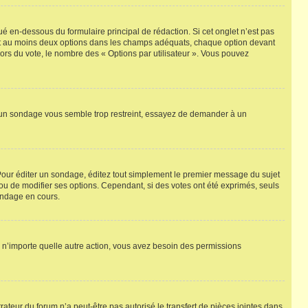
é en-dessous du formulaire principal de rédaction. Si cet onglet n’est pas
uant au moins deux options dans les champs adéquats, chaque option devant
lors du vote, le nombre des « Options par utilisateur ». Vous pouvez
à un sondage vous semble trop restreint, essayez de demander à un
Pour éditer un sondage, éditez tout simplement le premier message du sujet
ou de modifier ses options. Cependant, si des votes ont été exprimés, seuls
ondage en cours.
ser n’importe quelle autre action, vous avez besoin des permissions
rateur du forum n’a peut-être pas autorisé le transfert de pièces jointes dans