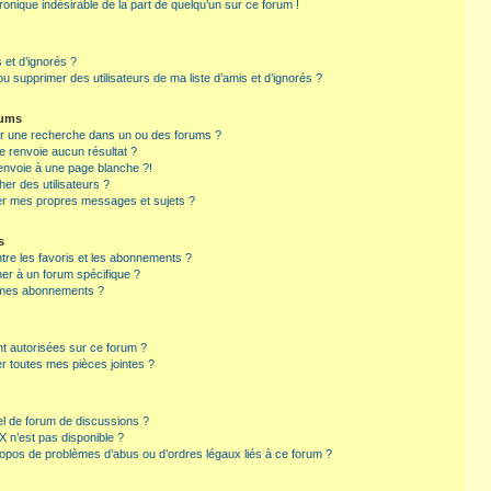
tronique indésirable de la part de quelqu’un sur ce forum !
s et d’ignorés ?
u supprimer des utilisateurs de ma liste d’amis et d’ignorés ?
rums
er une recherche dans un ou des forums ?
 renvoie aucun résultat ?
envoie à une page blanche ?!
er des utilisateurs ?
er mes propres messages et sujets ?
s
ntre les favoris et les abonnements ?
r à un forum spécifique ?
r mes abonnements ?
nt autorisées sur ce forum ?
r toutes mes pièces jointes ?
el de forum de discussions ?
 X n’est pas disponible ?
ropos de problèmes d’abus ou d’ordres légaux liés à ce forum ?