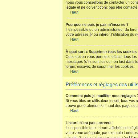
nous vous conseillons de contacter un conse
légale et ne doivent donc pas être contacté
Haut
Pourquoi ne puis-je pas m’inscrire ?
Il est possible qu’un administrateur du for
votre adresse IP ou interdit l’utilisation du
Haut
À quoi sert « Supprimer tous les cookies
Cette option vous permet d’effacer tous les
messages (s’ils sont lus ou non lus) dans l
forum, essayez de supprimer les cookies.
Haut
Préférences et réglages des utili
Comment puis-je modifier mes réglages 
Si vous êtes un utilisateur inscrit, tous vo
trouve généralement en haut des pages du f
Haut
L’heure n’est pas correcte !
Il est possible que l’heure affichée soit rég
votre zone adéquate, par exemple Londres, P
inscrits. Si vous n’êtes pas inscrit, c’est l’o