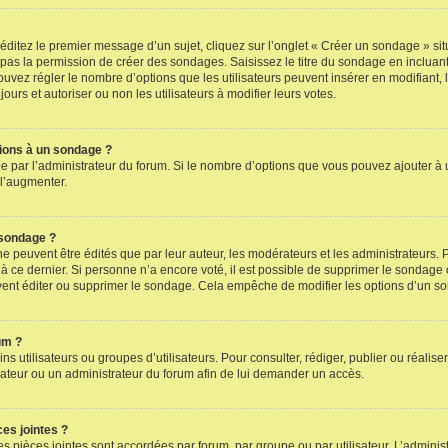
itez le premier message d’un sujet, cliquez sur l’onglet « Créer un sondage » situ
z pas la permission de créer des sondages. Saisissez le titre du sondage en incl
ouvez régler le nombre d’options que les utilisateurs peuvent insérer en modifiant, 
ours et autoriser ou non les utilisateurs à modifier leurs votes.
tions à un sondage ?
ée par l’administrateur du forum. Si le nombre d’options que vous pouvez ajouter 
 l’augmenter.
 sondage ?
euvent être édités que par leur auteur, les modérateurs et les administrateurs. 
à ce dernier. Si personne n’a encore voté, il est possible de supprimer le sondage 
vent éditer ou supprimer le sondage. Cela empêche de modifier les options d’un s
um ?
ins utilisateurs ou groupes d’utilisateurs. Pour consulter, rédiger, publier ou réali
teur ou un administrateur du forum afin de lui demander un accès.
ces jointes ?
 pièces jointes sont accordées par forum, par groupe ou par utilisateur. L’administ