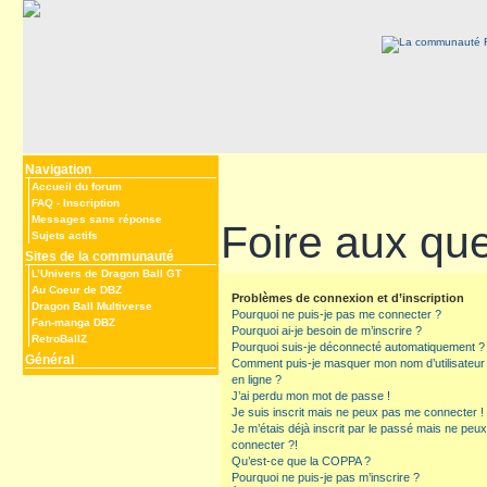
Navigation
Accueil du forum
FAQ
-
Inscription
Messages sans réponse
Foire aux qu
Sujets actifs
Sites de la communauté
L’Univers de Dragon Ball GT
Au Coeur de DBZ
Problèmes de connexion et d’inscription
Dragon Ball Multiverse
Pourquoi ne puis-je pas me connecter ?
Fan-manga DBZ
Pourquoi ai-je besoin de m’inscrire ?
RetroBallZ
Pourquoi suis-je déconnecté automatiquement ?
Général
Comment puis-je masquer mon nom d’utilisateur de
en ligne ?
J’ai perdu mon mot de passe !
Je suis inscrit mais ne peux pas me connecter !
Je m’étais déjà inscrit par le passé mais ne peu
connecter ?!
Qu’est-ce que la COPPA ?
Pourquoi ne puis-je pas m’inscrire ?