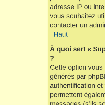
adresse IP ou inter
vous souhaitez util
contacter un admin
Haut
À quoi sert « Su
?
Cette option vous 
générés par phpBB
authentification e
permettent égaleme
messages (s’ils so