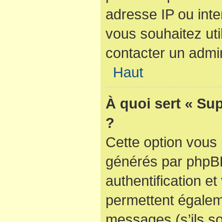
adresse IP ou inter
vous souhaitez util
contacter un admin
Haut
À quoi sert « Su
?
Cette option vous 
générés par phpBB
authentification e
permettent égaleme
messages (s’ils so