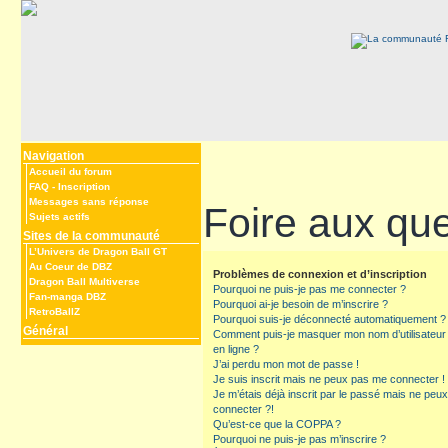
Navigation
Accueil du forum
FAQ
-
Inscription
Messages sans réponse
Foire aux qu
Sujets actifs
Sites de la communauté
L’Univers de Dragon Ball GT
Au Coeur de DBZ
Problèmes de connexion et d’inscription
Dragon Ball Multiverse
Pourquoi ne puis-je pas me connecter ?
Fan-manga DBZ
Pourquoi ai-je besoin de m’inscrire ?
RetroBallZ
Pourquoi suis-je déconnecté automatiquement ?
Général
Comment puis-je masquer mon nom d’utilisateur de
en ligne ?
J’ai perdu mon mot de passe !
Je suis inscrit mais ne peux pas me connecter !
Je m’étais déjà inscrit par le passé mais ne peu
connecter ?!
Qu’est-ce que la COPPA ?
Pourquoi ne puis-je pas m’inscrire ?