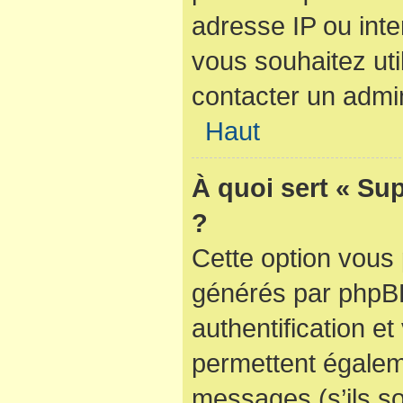
adresse IP ou inter
vous souhaitez util
contacter un admin
Haut
À quoi sert « Su
?
Cette option vous 
générés par phpBB
authentification e
permettent égaleme
messages (s’ils so