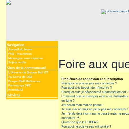
Navigation
Accueil du forum
FAQ
-
Inscription
Messages sans réponse
Foire aux qu
Sujets actifs
Sites de la communauté
L’Univers de Dragon Ball GT
Au Coeur de DBZ
Problèmes de connexion et d’inscription
Dragon Ball Multiverse
Pourquoi ne puis-je pas me connecter ?
Fan-manga DBZ
Pourquoi ai-je besoin de m’inscrire ?
RetroBallZ
Pourquoi suis-je déconnecté automatiquement ?
Général
Comment puis-je masquer mon nom d’utilisateur de
en ligne ?
J’ai perdu mon mot de passe !
Je suis inscrit mais ne peux pas me connecter !
Je m’étais déjà inscrit par le passé mais ne peu
connecter ?!
Qu’est-ce que la COPPA ?
Pourquoi ne puis-je pas m’inscrire ?