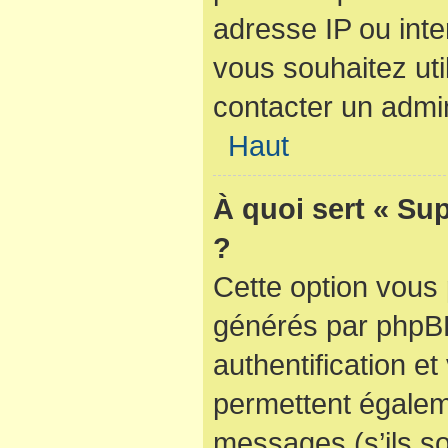
adresse IP ou inter
vous souhaitez util
contacter un admin
Haut
À quoi sert « Su
?
Cette option vous 
générés par phpBB
authentification e
permettent égaleme
messages (s’ils so