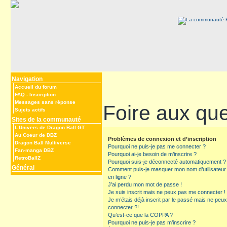
Navigation
Accueil du forum
FAQ
-
Inscription
Messages sans réponse
Foire aux qu
Sujets actifs
Sites de la communauté
L’Univers de Dragon Ball GT
Au Coeur de DBZ
Problèmes de connexion et d’inscription
Dragon Ball Multiverse
Pourquoi ne puis-je pas me connecter ?
Fan-manga DBZ
Pourquoi ai-je besoin de m’inscrire ?
RetroBallZ
Pourquoi suis-je déconnecté automatiquement ?
Général
Comment puis-je masquer mon nom d’utilisateur de
en ligne ?
J’ai perdu mon mot de passe !
Je suis inscrit mais ne peux pas me connecter !
Je m’étais déjà inscrit par le passé mais ne peu
connecter ?!
Qu’est-ce que la COPPA ?
Pourquoi ne puis-je pas m’inscrire ?