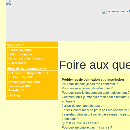
Navigation
Accueil du forum
FAQ
-
Inscription
Messages sans réponse
Foire aux qu
Sujets actifs
Sites de la communauté
L’Univers de Dragon Ball GT
Au Coeur de DBZ
Problèmes de connexion et d’inscription
Dragon Ball Multiverse
Pourquoi ne puis-je pas me connecter ?
Fan-manga DBZ
Pourquoi ai-je besoin de m’inscrire ?
RetroBallZ
Pourquoi suis-je déconnecté automatiquement ?
Général
Comment puis-je masquer mon nom d’utilisateur de
en ligne ?
J’ai perdu mon mot de passe !
Je suis inscrit mais ne peux pas me connecter !
Je m’étais déjà inscrit par le passé mais ne peu
connecter ?!
Qu’est-ce que la COPPA ?
Pourquoi ne puis-je pas m’inscrire ?