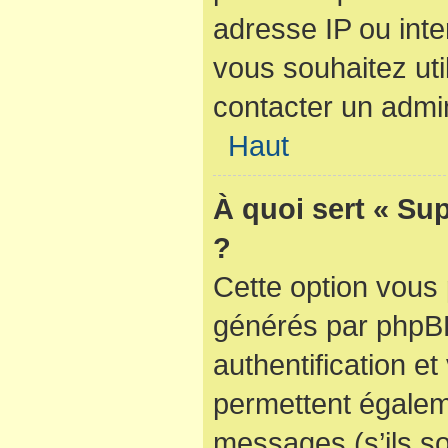
adresse IP ou inter
vous souhaitez util
contacter un admin
Haut
À quoi sert « Su
?
Cette option vous 
générés par phpBB
authentification e
permettent égaleme
messages (s’ils so