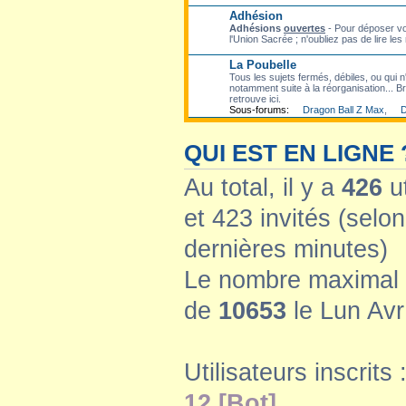
Adhésion
Adhésions
ouvertes
- Pour déposer vo
l'Union Sacrée ; n'oubliez pas de lire les
La Poubelle
Tous les sujets fermés, débiles, ou qui n'
notamment suite à la réorganisation... Bre
retrouve ici.
Sous-forums:
Dragon Ball Z Max
,
D
QUI EST EN LIGNE 
Au total, il y a
426
ut
et 423 invités (selon
dernières minutes)
Le nombre maximal d
de
10653
le Lun Avr
Utilisateurs inscrits 
12 [Bot]