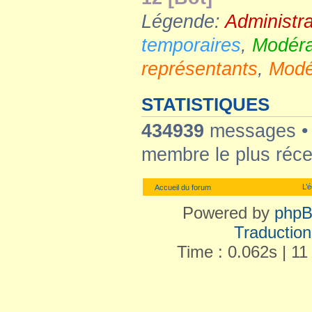
Légende:
Administr
temporaires
,
Modéra
représentants
,
Modé
STATISTIQUES
434939
messages 
membre le plus réce
L’
Accueil du forum
Powered by
php
Traduction 
Time : 0.062s | 11