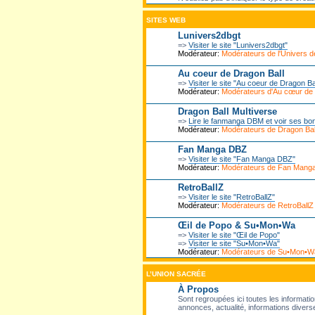
SITES WEB
Lunivers2dbgt
=>
Visiter le site "Lunivers2dbgt"
Modérateur:
Modérateurs de l'Univers
Au coeur de Dragon Ball
=>
Visiter le site "Au coeur de Dragon Ba
Modérateur:
Modérateurs d'Au cœur de
Dragon Ball Multiverse
=>
Lire le fanmanga DBM et voir ses bo
Modérateur:
Modérateurs de Dragon Ball
Fan Manga DBZ
=>
Visiter le site "Fan Manga DBZ"
Modérateur:
Modérateurs de Fan Mang
RetroBallZ
=>
Visiter le site "RetroBallZ"
Modérateur:
Modérateurs de RetroBallZ
Œil de Popo & Su•Mon•Wa
=>
Visiter le site "Œil de Popo"
=>
Visiter le site "Su•Mon•Wa"
Modérateur:
Modérateurs de Su•Mon•W
L’UNION SACRÉE
À Propos
Sont regroupées ici toutes les informatio
annonces, actualité, informations diverse