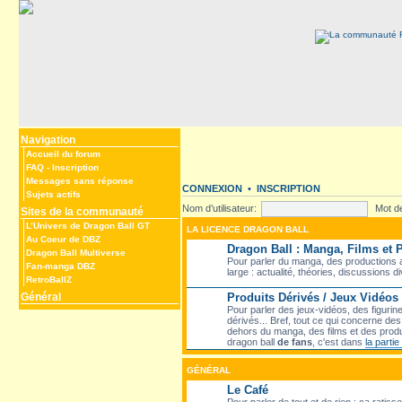
Navigation
Accueil du forum
FAQ
-
Inscription
Messages sans réponse
CONNEXION
•
INSCRIPTION
Sujets actifs
Nom d’utilisateur:
Mot d
Sites de la communauté
L’Univers de Dragon Ball GT
LA LICENCE DRAGON BALL
Au Coeur de DBZ
Dragon Ball : Manga, Films et
Dragon Ball Multiverse
Pour parler du manga, des productions a
Fan-manga DBZ
large : actualité, théories, discussions d
RetroBallZ
Général
Produits Dérivés / Jeux Vidéos
Pour parler des jeux-vidéos, des figurin
dérivés... Bref, tout ce qui concerne d
dehors du manga, des films et des produ
dragon ball
de fans
, c'est dans
la parti
GÉNÉRAL
Le Café