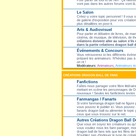
Pour parler de tout et de rien : ça ratisse
vont pas dans les autres forums vont là.
Le Salon
Créez-y votre topic personnel ! Il vous
de galerie d'exposition pour vos création
plus détaillées en post-it.
Arts & Audiovisuel
Pour parler et débattre de livres, de ma
cinéma, de musique, de télévision, de th
créations doivent aller au salon s'il
dans la partie créations dragon ball 
Événements & Concours
Vous retrouverez ici les différents évé
préparé les animateurs. N'hésitez pas à p
on rit !
Modérateurs:
Animateurs
,
Animateurs t
CRÉATIONS DRAGON BALL DE FANS
Fanfictions
Faîtes-nous partager votre fibre littérair
mettant en scène les personnages de Dr
nouveaux ! Seules les fanfictions textes f
Fanmangas / Fanarts
Si votre fanmanga dragon ball ne figure
vous pouvez le publier ici. Vous pouvez 
fanarts dragon ball ou alimenter le topic
ceux que vous trouvez sur le net.
Autres Créations Dragon Ball D
Que vous en soyez les créateurs ou qu'el
vous vouliez nous les faire partager, mon
dragon ball de fans tels que les films de 
N'oubliez pas d'indiquer le type de créati