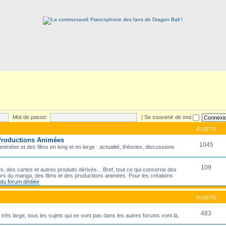
Mot de passe:
|
Se souvenir de moi
SUJETS
 Productions Animées
1045
imées et des films en long et en large : actualité, théories, discussions
109
s, des cartes et autres produits dérivés... Bref, tout ce qui concerne des
rs du manga, des films et des productions animées. Pour les créations
e du forum dédiée
SUJETS
483
e très large, tous les sujets qui ne vont pas dans les autres forums vont là.