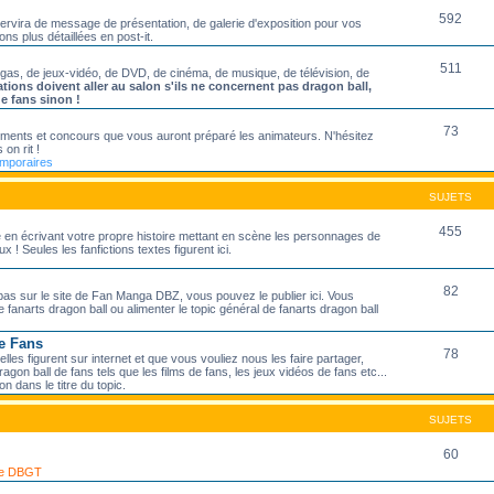
592
servira de message de présentation, de galerie d'exposition pour vos
ons plus détaillées en post-it.
511
ngas, de jeux-vidéo, de DVD, de cinéma, de musique, de télévision, de
ations doivent aller au salon s'ils ne concernent pas dragon ball,
de fans sinon !
73
nements et concours que vous auront préparé les animateurs. N'hésitez
 on rit !
emporaires
SUJETS
455
ire en écrivant votre propre histoire mettant en scène les personnages de
 ! Seules les fanfictions textes figurent ici.
82
pas sur le site de Fan Manga DBZ, vous pouvez le publier ici. Vous
 fanarts dragon ball ou alimenter le topic général de fanarts dragon ball
e Fans
78
les figurent sur internet et que vous vouliez nous les faire partager,
agon ball de fans tels que les films de fans, les jeux vidéos de fans etc...
on dans le titre du topic.
SUJETS
60
 de DBGT