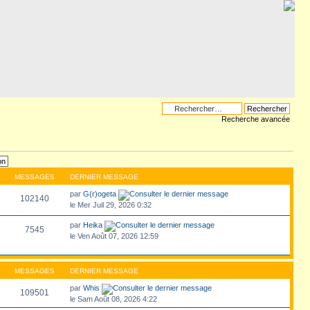
Recherche avancée
MESSAGES
DERNIER MESSAGE
par
G(r)ogeta
102140
le Mer Juil 29, 2026 0:32
par
Heika
7545
le Ven Août 07, 2026 12:59
MESSAGES
DERNIER MESSAGE
par
Whis
109501
le Sam Août 08, 2026 4:22