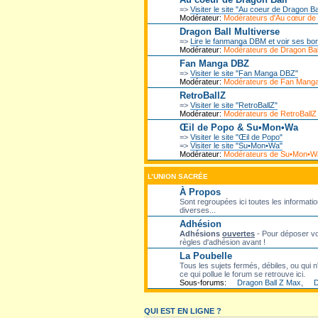
=>
Visiter le site "Au coeur de Dragon Ba
Modérateur:
Modérateurs d'Au cœur de
Dragon Ball Multiverse
=>
Lire le fanmanga DBM et voir ses bo
Modérateur:
Modérateurs de Dragon Ball
Fan Manga DBZ
=>
Visiter le site "Fan Manga DBZ"
Modérateur:
Modérateurs de Fan Mang
RetroBallZ
=>
Visiter le site "RetroBallZ"
Modérateur:
Modérateurs de RetroBallZ
Œil de Popo & Su•Mon•Wa
=>
Visiter le site "Œil de Popo"
=>
Visiter le site "Su•Mon•Wa"
Modérateur:
Modérateurs de Su•Mon•W
L’UNION SACRÉE
À Propos
Sont regroupées ici toutes les informatio
diverses...
Adhésion
Adhésions
ouvertes
- Pour déposer vot
règles d'adhésion avant !
La Poubelle
Tous les sujets fermés, débiles, ou qui n'
ce qui pollue le forum se retrouve ici.
Sous-forums:
Dragon Ball Z Max
,
D
QUI EST EN LIGNE ?