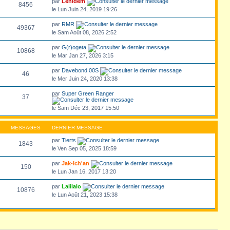
par
Lenidem
8456
le Lun Juin 24, 2019 19:26
par
RMR
49367
le Sam Août 08, 2026 2:52
par
G(r)ogeta
10868
le Mar Jan 27, 2026 3:15
par
Davebond 00S
46
le Mer Juin 24, 2020 13:38
par
Super Green Ranger
37
le Sam Déc 23, 2017 15:50
MESSAGES
DERNIER MESSAGE
par
Tierts
1843
le Ven Sep 05, 2025 18:59
par
Jak-Ich'an
150
le Lun Jan 16, 2017 13:20
par
Lalilalo
10876
le Lun Août 21, 2023 15:38