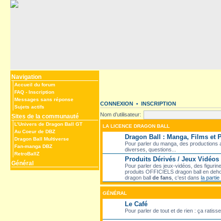
Navigation
Accueil du forum
FAQ
-
Inscription
Messages sans réponse
CONNEXION
•
INSCRIPTION
Sujets actifs
Nom d’utilisateur:
Sites de la communauté
L’Univers de Dragon Ball GT
LA LICENCE DRAGON BALL
Au Coeur de DBZ
Dragon Ball : Manga, Films et
Dragon Ball Multiverse
Pour parler du manga, des productions an
Fan-manga DBZ
diverses, questions...
RetroBallZ
Produits Dérivés / Jeux Vidéos
Général
Pour parler des jeux-vidéos, des figurine
produits OFFICIELS dragon ball en deho
dragon ball
de fans
, c'est dans
la parti
GÉNÉRAL
Le Café
Pour parler de tout et de rien : ça ratiss