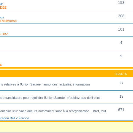
153
ll"
 DBZ
208
nus
 Multiverse
101
a DBZ
4
9
a
SUJETS
27
ns relatives à l'Union Sacrée : annonces, actualité, informations
13
re candidature pour rejoindre l'Union Sacrée ; n'oubliez pas de lire les
671
ont plus leur place ailleurs notamment suite à la réorganisation... Bref, tout
ragon Ball Z France