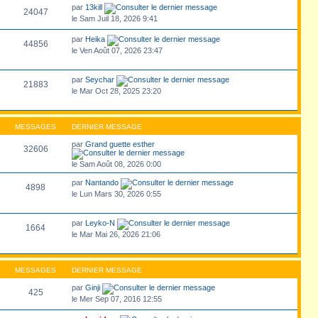
par
13kill
24047
le Sam Juil 18, 2026 9:41
par
Heika
44856
le Ven Août 07, 2026 23:47
par
Seychar
21883
le Mar Oct 28, 2025 23:20
MESSAGES
DERNIER MESSAGE
par
Grand guette esther
32606
le Sam Août 08, 2026 0:00
par
Nantando
4898
le Lun Mars 30, 2026 0:55
par
Leyko-N
1664
le Mar Mai 26, 2026 21:06
MESSAGES
DERNIER MESSAGE
par
Ginji
425
le Mer Sep 07, 2016 12:55