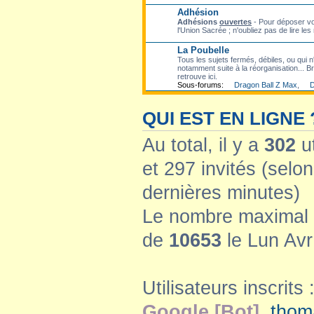
Adhésion
Adhésions
ouvertes
- Pour déposer vo
l'Union Sacrée ; n'oubliez pas de lire les
La Poubelle
Tous les sujets fermés, débiles, ou qui n'
notamment suite à la réorganisation... Bre
retrouve ici.
Sous-forums:
Dragon Ball Z Max
,
D
QUI EST EN LIGNE 
Au total, il y a
302
ut
et 297 invités (selon
dernières minutes)
Le nombre maximal d
de
10653
le Lun Avr
Utilisateurs inscrits 
Google [Bot]
,
thom