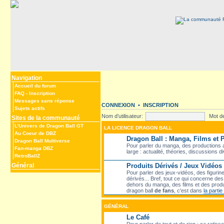
Navigation
Accueil du forum
FAQ
-
Inscription
Messages sans réponse
CONNEXION
•
INSCRIPTION
Sujets actifs
Nom d’utilisateur:
Mot d
Sites de la communauté
L’Univers de Dragon Ball GT
LA LICENCE DRAGON BALL
Au Coeur de DBZ
Dragon Ball : Manga, Films et
Dragon Ball Multiverse
Pour parler du manga, des productions a
Fan-manga DBZ
large : actualité, théories, discussions d
RetroBallZ
Général
Produits Dérivés / Jeux Vidéos
Pour parler des jeux-vidéos, des figurin
dérivés... Bref, tout ce qui concerne d
dehors du manga, des films et des produ
dragon ball
de fans
, c'est dans
la parti
GÉNÉRAL
Le Café