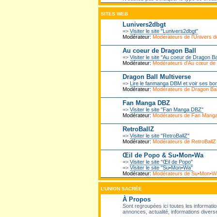
SITES WEB
Lunivers2dbgt
=>
Visiter le site "Lunivers2dbgt"
Modérateur:
Modérateurs de l'Univers
Au coeur de Dragon Ball
=>
Visiter le site "Au coeur de Dragon Ba
Modérateur:
Modérateurs d'Au cœur de
Dragon Ball Multiverse
=>
Lire le fanmanga DBM et voir ses bo
Modérateur:
Modérateurs de Dragon Ball
Fan Manga DBZ
=>
Visiter le site "Fan Manga DBZ"
Modérateur:
Modérateurs de Fan Mang
RetroBallZ
=>
Visiter le site "RetroBallZ"
Modérateur:
Modérateurs de RetroBallZ
Œil de Popo & Su•Mon•Wa
=>
Visiter le site "Œil de Popo"
=>
Visiter le site "Su•Mon•Wa"
Modérateur:
Modérateurs de Su•Mon•W
L’UNION SACRÉE
À Propos
Sont regroupées ici toutes les informatio
annonces, actualité, informations diverse