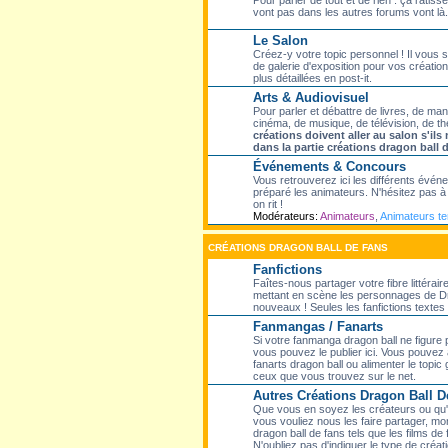
Pour parler de tout et de rien : ça ratisse
vont pas dans les autres forums vont là.
Le Salon
Créez-y votre topic personnel ! Il vous
de galerie d'exposition pour vos création
plus détaillées en post-it.
Arts & Audiovisuel
Pour parler et débattre de livres, de ma
cinéma, de musique, de télévision, de th
créations doivent aller au salon s'il
dans la partie créations dragon ball 
Événements & Concours
Vous retrouverez ici les différents évé
préparé les animateurs. N'hésitez pas à p
on rit !
Modérateurs:
Animateurs
,
Animateurs t
CRÉATIONS DRAGON BALL DE FANS
Fanfictions
Faîtes-nous partager votre fibre littérair
mettant en scène les personnages de Dr
nouveaux ! Seules les fanfictions textes f
Fanmangas / Fanarts
Si votre fanmanga dragon ball ne figure
vous pouvez le publier ici. Vous pouvez 
fanarts dragon ball ou alimenter le topic
ceux que vous trouvez sur le net.
Autres Créations Dragon Ball D
Que vous en soyez les créateurs ou qu'el
vous vouliez nous les faire partager, mon
dragon ball de fans tels que les films de 
N'oubliez pas d'indiquer le type de créati