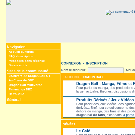
Navigation
Accueil du forum
FAQ
-
Inscription
Messages sans réponse
CONNEXION
•
INSCRIPTION
Sujets actifs
Nom d’utilisateur:
Mot d
Sites de la communauté
L’Univers de Dragon Ball GT
LA LICENCE DRAGON BALL
Au Coeur de DBZ
Dragon Ball : Manga, Films et
Dragon Ball Multiverse
Pour parler du manga, des productions a
Fan-manga DBZ
large : actualité, théories, discussions d
RetroBallZ
Général
Produits Dérivés / Jeux Vidéos
Pour parler des jeux-vidéos, des figurin
dérivés... Bref, tout ce qui concerne d
dehors du manga, des films et des produ
dragon ball
de fans
, c'est dans
la parti
GÉNÉRAL
Le Café