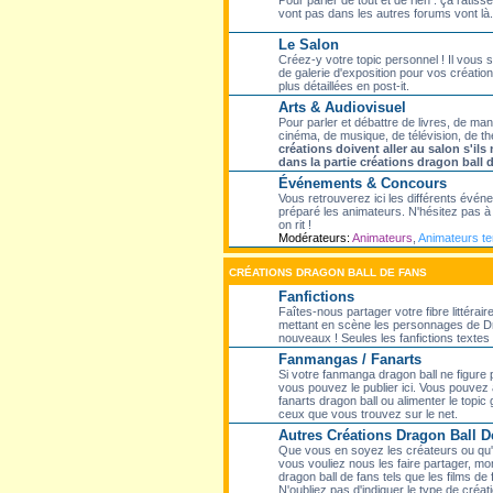
Pour parler de tout et de rien : ça ratisse
vont pas dans les autres forums vont là.
Le Salon
Créez-y votre topic personnel ! Il vous
de galerie d'exposition pour vos création
plus détaillées en post-it.
Arts & Audiovisuel
Pour parler et débattre de livres, de ma
cinéma, de musique, de télévision, de th
créations doivent aller au salon s'il
dans la partie créations dragon ball 
Événements & Concours
Vous retrouverez ici les différents évé
préparé les animateurs. N'hésitez pas à p
on rit !
Modérateurs:
Animateurs
,
Animateurs t
CRÉATIONS DRAGON BALL DE FANS
Fanfictions
Faîtes-nous partager votre fibre littérair
mettant en scène les personnages de Dr
nouveaux ! Seules les fanfictions textes f
Fanmangas / Fanarts
Si votre fanmanga dragon ball ne figure
vous pouvez le publier ici. Vous pouvez 
fanarts dragon ball ou alimenter le topic
ceux que vous trouvez sur le net.
Autres Créations Dragon Ball D
Que vous en soyez les créateurs ou qu'el
vous vouliez nous les faire partager, mon
dragon ball de fans tels que les films de 
N'oubliez pas d'indiquer le type de créati