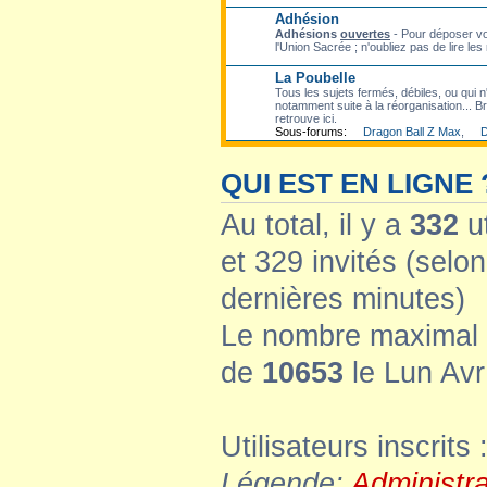
Adhésion
Adhésions
ouvertes
- Pour déposer vo
l'Union Sacrée ; n'oubliez pas de lire les
La Poubelle
Tous les sujets fermés, débiles, ou qui n'
notamment suite à la réorganisation... Bre
retrouve ici.
Sous-forums:
Dragon Ball Z Max
,
D
QUI EST EN LIGNE 
Au total, il y a
332
ut
et 329 invités (selon
dernières minutes)
Le nombre maximal d
de
10653
le Lun Avr
Utilisateurs inscrits 
Légende:
Administr