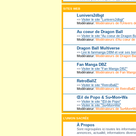
SITES WEB
Lunivers2dbgt
=>
Visiter le site "Lunivers2dbgt"
Modérateur:
Modérateurs de l'Univers
Au coeur de Dragon Ball
=>
Visiter le site "Au coeur de Dragon Ba
Modérateur:
Modérateurs d'Au cœur de
Dragon Ball Multiverse
=>
Lire le fanmanga DBM et voir ses bo
Modérateur:
Modérateurs de Dragon Ball
Fan Manga DBZ
=>
Visiter le site "Fan Manga DBZ"
Modérateur:
Modérateurs de Fan Mang
RetroBallZ
=>
Visiter le site "RetroBallZ"
Modérateur:
Modérateurs de RetroBallZ
Œil de Popo & Su•Mon•Wa
=>
Visiter le site "Œil de Popo"
=>
Visiter le site "Su•Mon•Wa"
Modérateur:
Modérateurs de Su•Mon•W
L’UNION SACRÉE
À Propos
Sont regroupées ici toutes les informatio
annonces, actualité, informations diverse