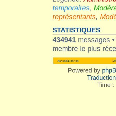
temporaires
,
Modéra
représentants
,
Modé
STATISTIQUES
434941
messages 
membre le plus réce
L’
Accueil du forum
Powered by
php
Traduction 
Time :