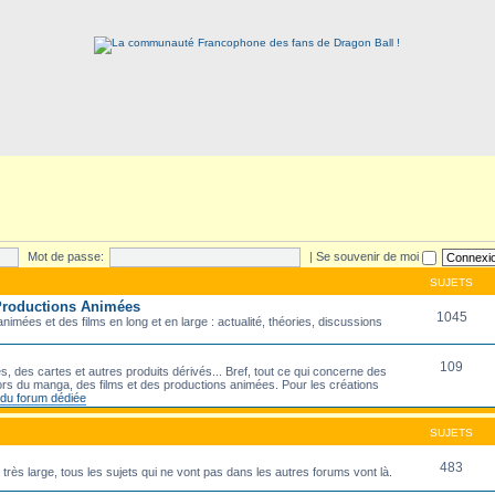
Mot de passe:
|
Se souvenir de moi
SUJETS
 Productions Animées
1045
imées et des films en long et en large : actualité, théories, discussions
109
s, des cartes et autres produits dérivés... Bref, tout ce qui concerne des
rs du manga, des films et des productions animées. Pour les créations
e du forum dédiée
SUJETS
483
e très large, tous les sujets qui ne vont pas dans les autres forums vont là.