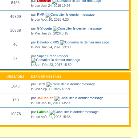
par
Lenidem
8456
le Lun Juin 24, 2019 19:26
par
RMR
49369
le Lun Août 10, 2026 4:20
par
G(r)ogeta
10868
le Mar Jan 27, 2026 3:15
par
Davebond 00S
46
le Mer Juin 24, 2020 13:38
par
Super Green Ranger
37
le Sam Déc 23, 2017 15:50
MESSAGES
DERNIER MESSAGE
par
Tierts
1843
le Ven Sep 05, 2025 18:59
par
Jak-Ich'an
150
le Lun Jan 16, 2017 13:20
par
Lalilalo
10876
le Lun Août 21, 2023 15:38