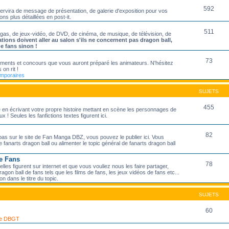
592
servira de message de présentation, de galerie d'exposition pour vos
ons plus détaillées en post-it.
511
ngas, de jeux-vidéo, de DVD, de cinéma, de musique, de télévision, de
ations doivent aller au salon s'ils ne concernent pas dragon ball,
de fans sinon !
73
nements et concours que vous auront préparé les animateurs. N'hésitez
 on rit !
emporaires
SUJETS
455
ire en écrivant votre propre histoire mettant en scène les personnages de
 ! Seules les fanfictions textes figurent ici.
82
pas sur le site de Fan Manga DBZ, vous pouvez le publier ici. Vous
 fanarts dragon ball ou alimenter le topic général de fanarts dragon ball
e Fans
78
les figurent sur internet et que vous vouliez nous les faire partager,
agon ball de fans tels que les films de fans, les jeux vidéos de fans etc...
on dans le titre du topic.
SUJETS
60
 de DBGT