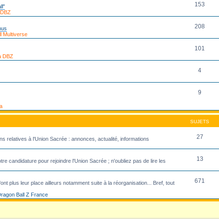
153
ll"
 DBZ
208
nus
 Multiverse
101
a DBZ
4
9
a
SUJETS
27
ns relatives à l'Union Sacrée : annonces, actualité, informations
13
re candidature pour rejoindre l'Union Sacrée ; n'oubliez pas de lire les
671
ont plus leur place ailleurs notamment suite à la réorganisation... Bref, tout
ragon Ball Z France