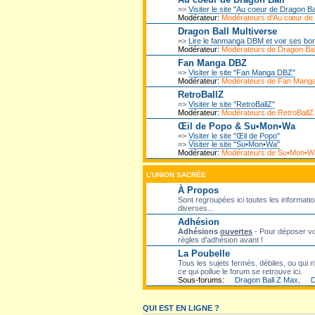
=>
Visiter le site "Au coeur de Dragon Ba
Modérateur:
Modérateurs d'Au cœur de
Dragon Ball Multiverse
=>
Lire le fanmanga DBM et voir ses bo
Modérateur:
Modérateurs de Dragon Ball
Fan Manga DBZ
=>
Visiter le site "Fan Manga DBZ"
Modérateur:
Modérateurs de Fan Mang
RetroBallZ
=>
Visiter le site "RetroBallZ"
Modérateur:
Modérateurs de RetroBallZ
Œil de Popo & Su•Mon•Wa
=>
Visiter le site "Œil de Popo"
=>
Visiter le site "Su•Mon•Wa"
Modérateur:
Modérateurs de Su•Mon•W
L’UNION SACRÉE
À Propos
Sont regroupées ici toutes les informatio
diverses...
Adhésion
Adhésions
ouvertes
- Pour déposer vot
règles d'adhésion avant !
La Poubelle
Tous les sujets fermés, débiles, ou qui n'
ce qui pollue le forum se retrouve ici.
Sous-forums:
Dragon Ball Z Max
,
D
QUI EST EN LIGNE ?