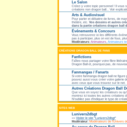
Le Salon
Créez-y votre topic personnel ! Il vous 
créations non dragon ball... Voir explicati
Arts & Audiovisuel
Pour parler et débattre de livres, de ma
théâtre, etc.
Vos dessins et autres cré
dans la partie créations dragon ball 
Événements & Concours
Vous retrouverez ici les différents évé
pas à participer, plus on est de fous, plus
Modérateurs:
Animateurs
,
Animateurs t
CRÉATIONS DRAGON BALL DE FANS
Fanfictions
Faîtes-nous partager votre fibre littéra
Dragon Ball et, pourquoi pas, de nouveaux
Fanmangas / Fanarts
Si votre fanmanga dragon ball ne figure 
pouvez aussi vous créer votre galerie de
avec ceux que vous trouvez sur le net.
Autres Créations Dragon Ball D
Que vous en soyez les créateurs ou qu'el
montrez ici toutes les autres créations dr
N'oubliez pas d'indiquer le type de créati
SITES WEB
Lunivers2dbgt
=>
Visiter le site "Lunivers2dbgt"
Modérateur:
Modérateurs de l'Univers
Au coeur de Dragon Ball