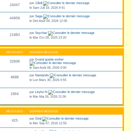
par
13kill
24047
le Sam Juil 18, 2026 9:41
par
Saga
44858
le Dim Août 09, 2026 12:00
par
Seychar
21883
le Mar Oct 28, 2025 23:20
MESSAGES
DERNIER MESSAGE
par
Grand guette esther
32606
le Sam Août 08, 2026 0:00
par
Nantando
4898
le Lun Mars 30, 2026 0:55
par
Leyko-N
1664
le Mar Mai 26, 2026 21:06
MESSAGES
DERNIER MESSAGE
par
Ginji
425
le Mer Sep 07, 2016 12:55