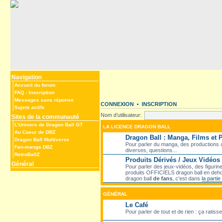
Navigation
Accueil du forum
FAQ
-
Inscription
Messages sans réponse
CONNEXION
•
INSCRIPTION
Sujets actifs
Nom d’utilisateur:
Sites de la communauté
L’Univers de Dragon Ball GT
LA LICENCE DRAGON BALL
Au Coeur de DBZ
Dragon Ball : Manga, Films et
Dragon Ball Multiverse
Pour parler du manga, des productions an
Fan-manga DBZ
diverses, questions...
RetroBallZ
Produits Dérivés / Jeux Vidéos
Général
Pour parler des jeux-vidéos, des figurine
produits OFFICIELS dragon ball en deho
dragon ball
de fans
, c'est dans
la parti
GÉNÉRAL
Le Café
Pour parler de tout et de rien : ça ratiss