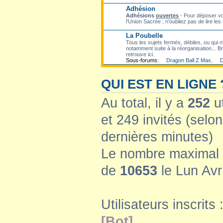
Adhésion
Adhésions
ouvertes
- Pour déposer vo
l'Union Sacrée ; n'oubliez pas de lire les
La Poubelle
Tous les sujets fermés, débiles, ou qui n'
notamment suite à la réorganisation... Bre
retrouve ici.
Sous-forums:
Dragon Ball Z Max
,
D
QUI EST EN LIGNE 
Au total, il y a
252
ut
et 249 invités (selon
dernières minutes)
Le nombre maximal d
de
10653
le Lun Avr
Utilisateurs inscrits 
[Bot]