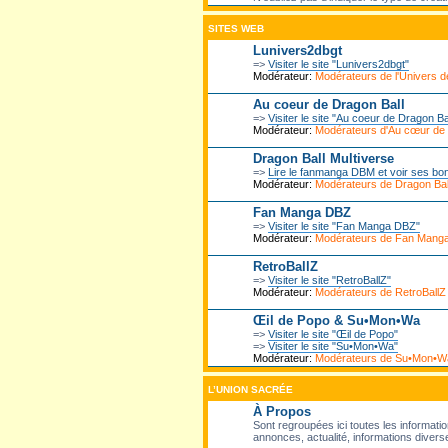
SITES WEB
Lunivers2dbgt
=>
Visiter le site "Lunivers2dbgt"
Modérateur:
Modérateurs de l'Univers
Au coeur de Dragon Ball
=>
Visiter le site "Au coeur de Dragon Ba
Modérateur:
Modérateurs d'Au cœur de
Dragon Ball Multiverse
=>
Lire le fanmanga DBM et voir ses bo
Modérateur:
Modérateurs de Dragon Ball
Fan Manga DBZ
=>
Visiter le site "Fan Manga DBZ"
Modérateur:
Modérateurs de Fan Mang
RetroBallZ
=>
Visiter le site "RetroBallZ"
Modérateur:
Modérateurs de RetroBallZ
Œil de Popo & Su•Mon•Wa
=>
Visiter le site "Œil de Popo"
=>
Visiter le site "Su•Mon•Wa"
Modérateur:
Modérateurs de Su•Mon•W
L’UNION SACRÉE
À Propos
Sont regroupées ici toutes les informatio
annonces, actualité, informations diverse