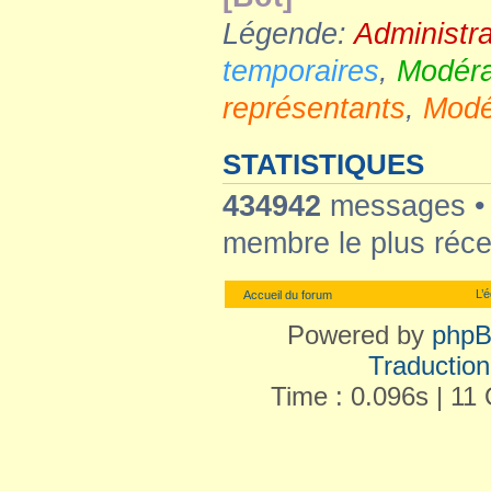
Légende:
Administr
temporaires
,
Modéra
représentants
,
Modé
STATISTIQUES
434942
messages 
membre le plus réce
L’
Accueil du forum
Powered by
php
Traduction 
Time : 0.096s | 11