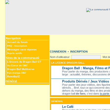
Navigation
Accueil du forum
FAQ
-
Inscription
Messages sans réponse
CONNEXION
•
INSCRIPTION
Sujets actifs
Nom d’utilisateur:
Mot d
Sites de la communauté
L’Univers de Dragon Ball GT
LA LICENCE DRAGON BALL
Au Coeur de DBZ
Dragon Ball : Manga, Films et
Dragon Ball Multiverse
Pour parler du manga, des productions a
Fan-manga DBZ
large : actualité, théories, discussions d
RetroBallZ
Général
Produits Dérivés / Jeux Vidéos
Pour parler des jeux-vidéos, des figurin
dérivés... Bref, tout ce qui concerne d
dehors du manga, des films et des produ
dragon ball
de fans
, c'est dans
la parti
GÉNÉRAL
Le Café