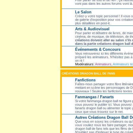
Pour parler de tout et de rien : ça ratisse
vont pas dans les autres forums vont là.
Le Salon
Créez-y votre topic personnel ! Il vous
de galerie d'exposition pour vos création
plus détaillées en post-it.
Arts & Audiovisuel
Pour parler et débattre de livres, de ma
cinéma, de musique, de télévision, de th
créations doivent aller au salon s'il
dans la partie créations dragon ball 
Événements & Concours
Vous retrouverez ici les différents évé
préparé les animateurs. N'hésitez pas à p
on rit !
Modérateurs:
Animateurs
,
Animateurs t
CRÉATIONS DRAGON BALL DE FANS
Fanfictions
Faîtes-nous partager votre fibre littérair
mettant en scène les personnages de Dr
nouveaux ! Seules les fanfictions textes f
Fanmangas / Fanarts
Si votre fanmanga dragon ball ne figure
vous pouvez le publier ici. Vous pouvez 
fanarts dragon ball ou alimenter le topic
ceux que vous trouvez sur le net.
Autres Créations Dragon Ball D
Que vous en soyez les créateurs ou qu'el
vous vouliez nous les faire partager, mon
dragon ball de fans tels que les films de 
N'oubliez pas d'indiquer le type de créati