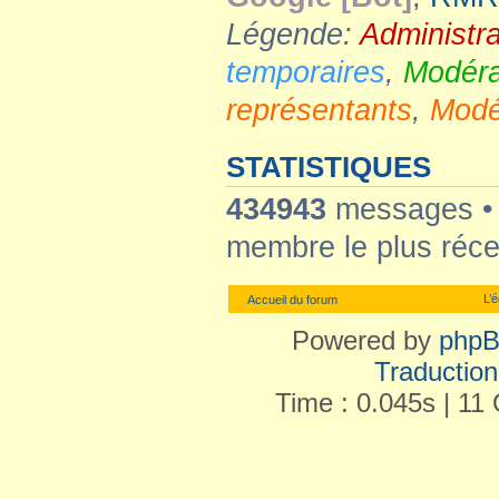
Légende:
Administr
temporaires
,
Modéra
représentants
,
Modé
STATISTIQUES
434943
messages 
membre le plus réce
L’
Accueil du forum
Powered by
php
Traduction 
Time : 0.045s | 11