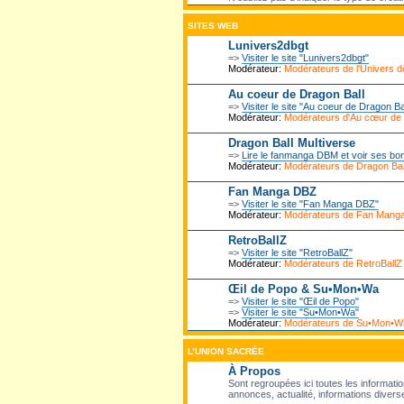
SITES WEB
Lunivers2dbgt
=>
Visiter le site "Lunivers2dbgt"
Modérateur:
Modérateurs de l'Univers
Au coeur de Dragon Ball
=>
Visiter le site "Au coeur de Dragon Ba
Modérateur:
Modérateurs d'Au cœur de
Dragon Ball Multiverse
=>
Lire le fanmanga DBM et voir ses bo
Modérateur:
Modérateurs de Dragon Ball
Fan Manga DBZ
=>
Visiter le site "Fan Manga DBZ"
Modérateur:
Modérateurs de Fan Mang
RetroBallZ
=>
Visiter le site "RetroBallZ"
Modérateur:
Modérateurs de RetroBallZ
Œil de Popo & Su•Mon•Wa
=>
Visiter le site "Œil de Popo"
=>
Visiter le site "Su•Mon•Wa"
Modérateur:
Modérateurs de Su•Mon•W
L’UNION SACRÉE
À Propos
Sont regroupées ici toutes les informatio
annonces, actualité, informations diverse