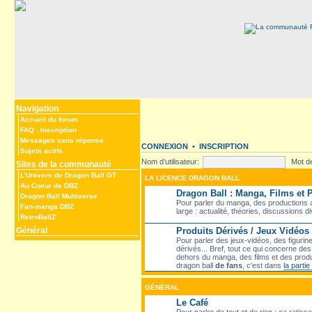
Navigation
Accueil du forum
FAQ
-
Inscription
Messages sans réponse
CONNEXION
•
INSCRIPTION
Sujets actifs
Nom d’utilisateur:
Mot d
Sites de la communauté
L’Univers de Dragon Ball GT
LA LICENCE DRAGON BALL
Au Coeur de DBZ
Dragon Ball : Manga, Films et
Dragon Ball Multiverse
Pour parler du manga, des productions a
Fan-manga DBZ
large : actualité, théories, discussions d
RetroBallZ
Général
Produits Dérivés / Jeux Vidéos
Pour parler des jeux-vidéos, des figurin
dérivés... Bref, tout ce qui concerne d
dehors du manga, des films et des produ
dragon ball
de fans
, c'est dans
la parti
GÉNÉRAL
Le Café