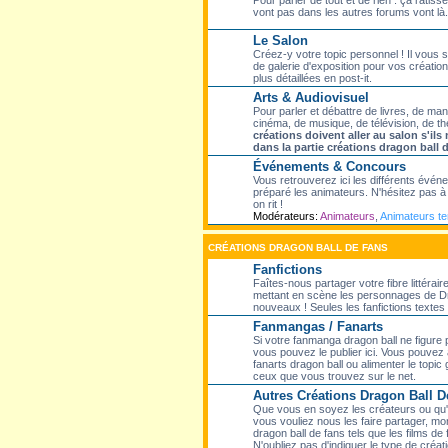
Pour parler de tout et de rien : ça ratisse
vont pas dans les autres forums vont là.
Le Salon
Créez-y votre topic personnel ! Il vous
de galerie d'exposition pour vos création
plus détaillées en post-it.
Arts & Audiovisuel
Pour parler et débattre de livres, de ma
cinéma, de musique, de télévision, de th
créations doivent aller au salon s'il
dans la partie créations dragon ball 
Événements & Concours
Vous retrouverez ici les différents évé
préparé les animateurs. N'hésitez pas à p
on rit !
Modérateurs:
Animateurs
,
Animateurs t
CRÉATIONS DRAGON BALL DE FANS
Fanfictions
Faîtes-nous partager votre fibre littérair
mettant en scène les personnages de Dr
nouveaux ! Seules les fanfictions textes f
Fanmangas / Fanarts
Si votre fanmanga dragon ball ne figure
vous pouvez le publier ici. Vous pouvez 
fanarts dragon ball ou alimenter le topic
ceux que vous trouvez sur le net.
Autres Créations Dragon Ball D
Que vous en soyez les créateurs ou qu'el
vous vouliez nous les faire partager, mon
dragon ball de fans tels que les films de 
N'oubliez pas d'indiquer le type de créati