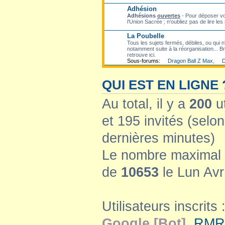
Adhésion
Adhésions
ouvertes
- Pour déposer vo
l'Union Sacrée ; n'oubliez pas de lire les
La Poubelle
Tous les sujets fermés, débiles, ou qui n'
notamment suite à la réorganisation... Bre
retrouve ici.
Sous-forums:
Dragon Ball Z Max
,
D
QUI EST EN LIGNE 
Au total, il y a
200
ut
et 195 invités (selon
dernières minutes)
Le nombre maximal d
de
10653
le Lun Avr
Utilisateurs inscrits 
Google [Bot]
,
RMR