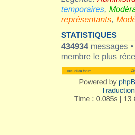
temporaires
,
Modéra
représentants
,
Modé
STATISTIQUES
434934
messages 
membre le plus réce
L’
Accueil du forum
Powered by
php
Traduction 
Time : 0.085s | 13