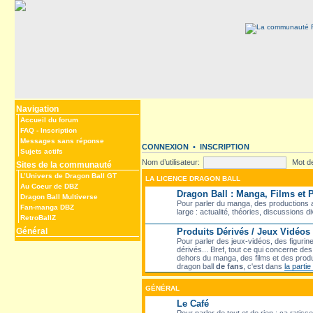
Navigation
Accueil du forum
FAQ
-
Inscription
Messages sans réponse
CONNEXION
•
INSCRIPTION
Sujets actifs
Nom d’utilisateur:
Mot d
Sites de la communauté
L’Univers de Dragon Ball GT
LA LICENCE DRAGON BALL
Au Coeur de DBZ
Dragon Ball : Manga, Films et
Dragon Ball Multiverse
Pour parler du manga, des productions a
Fan-manga DBZ
large : actualité, théories, discussions d
RetroBallZ
Général
Produits Dérivés / Jeux Vidéos
Pour parler des jeux-vidéos, des figurin
dérivés... Bref, tout ce qui concerne d
dehors du manga, des films et des produ
dragon ball
de fans
, c'est dans
la parti
GÉNÉRAL
Le Café