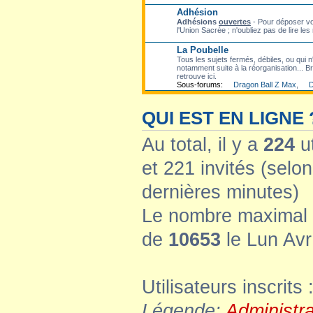
Adhésion
Adhésions
ouvertes
- Pour déposer vo
l'Union Sacrée ; n'oubliez pas de lire les
La Poubelle
Tous les sujets fermés, débiles, ou qui n'
notamment suite à la réorganisation... Bre
retrouve ici.
Sous-forums:
Dragon Ball Z Max
,
D
QUI EST EN LIGNE 
Au total, il y a
224
ut
et 221 invités (selon
dernières minutes)
Le nombre maximal d
de
10653
le Lun Avr
Utilisateurs inscrits 
Légende:
Administr