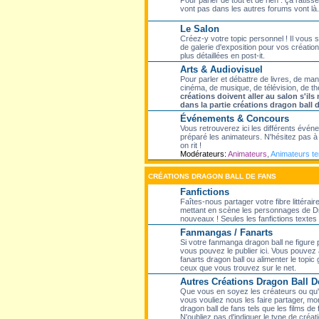
Pour parler de tout et de rien : ça ratisse
vont pas dans les autres forums vont là.
Le Salon
Créez-y votre topic personnel ! Il vous
de galerie d'exposition pour vos création
plus détaillées en post-it.
Arts & Audiovisuel
Pour parler et débattre de livres, de ma
cinéma, de musique, de télévision, de th
créations doivent aller au salon s'il
dans la partie créations dragon ball 
Événements & Concours
Vous retrouverez ici les différents évé
préparé les animateurs. N'hésitez pas à p
on rit !
Modérateurs:
Animateurs
,
Animateurs t
CRÉATIONS DRAGON BALL DE FANS
Fanfictions
Faîtes-nous partager votre fibre littérair
mettant en scène les personnages de Dr
nouveaux ! Seules les fanfictions textes f
Fanmangas / Fanarts
Si votre fanmanga dragon ball ne figure
vous pouvez le publier ici. Vous pouvez 
fanarts dragon ball ou alimenter le topic
ceux que vous trouvez sur le net.
Autres Créations Dragon Ball D
Que vous en soyez les créateurs ou qu'el
vous vouliez nous les faire partager, mon
dragon ball de fans tels que les films de 
N'oubliez pas d'indiquer le type de créati