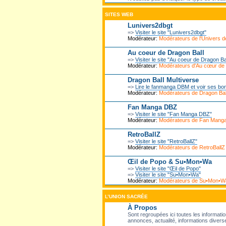
SITES WEB
Lunivers2dbgt
=>
Visiter le site "Lunivers2dbgt"
Modérateur:
Modérateurs de l'Univers
Au coeur de Dragon Ball
=>
Visiter le site "Au coeur de Dragon Ba
Modérateur:
Modérateurs d'Au cœur de
Dragon Ball Multiverse
=>
Lire le fanmanga DBM et voir ses bo
Modérateur:
Modérateurs de Dragon Ball
Fan Manga DBZ
=>
Visiter le site "Fan Manga DBZ"
Modérateur:
Modérateurs de Fan Mang
RetroBallZ
=>
Visiter le site "RetroBallZ"
Modérateur:
Modérateurs de RetroBallZ
Œil de Popo & Su•Mon•Wa
=>
Visiter le site "Œil de Popo"
=>
Visiter le site "Su•Mon•Wa"
Modérateur:
Modérateurs de Su•Mon•W
L’UNION SACRÉE
À Propos
Sont regroupées ici toutes les informatio
annonces, actualité, informations diverse