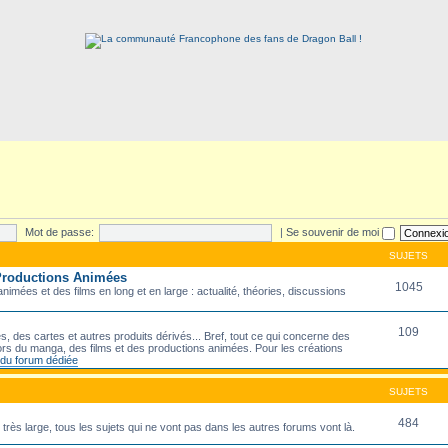
Mot de passe:
|
Se souvenir de moi
SUJETS
 Productions Animées
1045
imées et des films en long et en large : actualité, théories, discussions
109
s, des cartes et autres produits dérivés... Bref, tout ce qui concerne des
rs du manga, des films et des productions animées. Pour les créations
e du forum dédiée
SUJETS
484
e très large, tous les sujets qui ne vont pas dans les autres forums vont là.