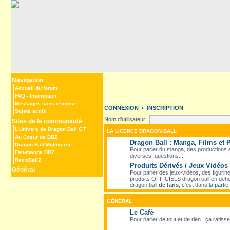
Navigation
Accueil du forum
FAQ
-
Inscription
Messages sans réponse
CONNEXION
•
INSCRIPTION
Sujets actifs
Nom d’utilisateur:
Sites de la communauté
L’Univers de Dragon Ball GT
LA LICENCE DRAGON BALL
Au Coeur de DBZ
Dragon Ball : Manga, Films et
Dragon Ball Multiverse
Pour parler du manga, des productions an
Fan-manga DBZ
diverses, questions...
RetroBallZ
Produits Dérivés / Jeux Vidéos
Général
Pour parler des jeux-vidéos, des figurine
produits OFFICIELS dragon ball en deho
dragon ball
de fans
, c'est dans
la parti
GÉNÉRAL
Le Café
Pour parler de tout et de rien : ça ratiss