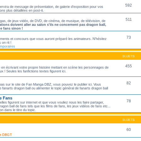
592
servira de message de présentation, de galerie d'exposition pour vos
ons plus détaillées en post-it.
511
ngas, de jeux-vidéo, de DVD, de cinéma, de musique, de télévision, de
ations doivent aller au salon s'ils ne concernent pas dragon ball,
de fans sinon !
73
nements et concours que vous auront préparé les animateurs. N'hésitez
 on rit !
emporaires
SUJETS
455
ire en écrivant votre propre histoire mettant en scène les personnages de
 ! Seules les fanfictions textes figurent ici.
82
pas sur le site de Fan Manga DBZ, vous pouvez le publier ici. Vous
 fanarts dragon ball ou alimenter le topic général de fanarts dragon ball
e Fans
78
les figurent sur internet et que vous vouliez nous les faire partager,
agon ball de fans tels que les films de fans, les jeux vidéos de fans etc...
on dans le titre du topic.
SUJETS
60
 de DBGT