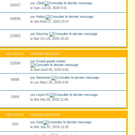
par
13kill
24047
le Sam Juil 18, 2026 9:41
par
Heika
44856
le Ven Août 07, 2026 23:47
par
Seychar
21883
le Mar Oct 28, 2025 23:20
MESSAGES
DERNIER MESSAGE
par
Grand guette esther
32606
le Sam Août 08, 2026 0:00
par
Nantando
4898
le Lun Mars 30, 2026 0:55
par
Leyko-N
1664
le Mar Mai 26, 2026 21:06
MESSAGES
DERNIER MESSAGE
par
Ginji
425
le Mer Sep 07, 2016 12:55