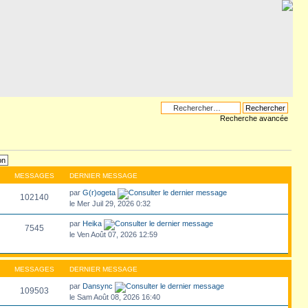
Recherche avancée
MESSAGES
DERNIER MESSAGE
par
G(r)ogeta
102140
le Mer Juil 29, 2026 0:32
par
Heika
7545
le Ven Août 07, 2026 12:59
MESSAGES
DERNIER MESSAGE
par
Dansync
109503
le Sam Août 08, 2026 16:40