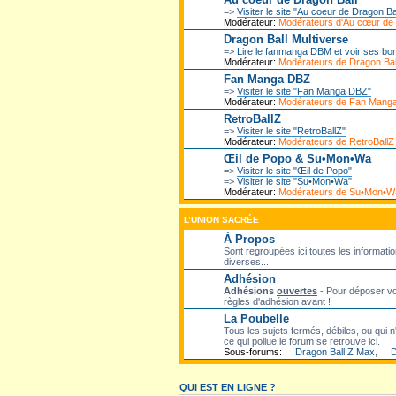
=>
Visiter le site "Au coeur de Dragon Ba
Modérateur:
Modérateurs d'Au cœur de
Dragon Ball Multiverse
=>
Lire le fanmanga DBM et voir ses bo
Modérateur:
Modérateurs de Dragon Ball
Fan Manga DBZ
=>
Visiter le site "Fan Manga DBZ"
Modérateur:
Modérateurs de Fan Mang
RetroBallZ
=>
Visiter le site "RetroBallZ"
Modérateur:
Modérateurs de RetroBallZ
Œil de Popo & Su•Mon•Wa
=>
Visiter le site "Œil de Popo"
=>
Visiter le site "Su•Mon•Wa"
Modérateur:
Modérateurs de Su•Mon•W
L’UNION SACRÉE
À Propos
Sont regroupées ici toutes les informatio
diverses...
Adhésion
Adhésions
ouvertes
- Pour déposer vot
règles d'adhésion avant !
La Poubelle
Tous les sujets fermés, débiles, ou qui n'
ce qui pollue le forum se retrouve ici.
Sous-forums:
Dragon Ball Z Max
,
D
QUI EST EN LIGNE ?