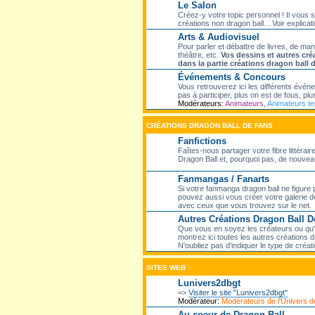
Le Salon
Créez-y votre topic personnel ! Il vous 
créations non dragon ball... Voir explicati
Arts & Audiovisuel
Pour parler et débattre de livres, de ma
théâtre, etc.
Vos dessins et autres cré
dans la partie créations dragon ball 
Événements & Concours
Vous retrouverez ici les différents évé
pas à participer, plus on est de fous, plus
Modérateurs:
Animateurs
,
Animateurs t
CRÉATIONS DRAGON BALL DE FANS
Fanfictions
Faîtes-nous partager votre fibre littéra
Dragon Ball et, pourquoi pas, de nouveaux
Fanmangas / Fanarts
Si votre fanmanga dragon ball ne figure 
pouvez aussi vous créer votre galerie de
avec ceux que vous trouvez sur le net.
Autres Créations Dragon Ball D
Que vous en soyez les créateurs ou qu'el
montrez ici toutes les autres créations dr
N'oubliez pas d'indiquer le type de créati
SITES WEB
Lunivers2dbgt
=>
Visiter le site "Lunivers2dbgt"
Modérateur:
Modérateurs de l'Univers
Au coeur de Dragon Ball