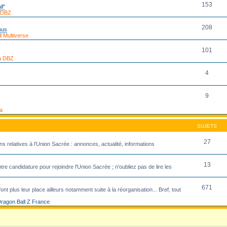
153
ll"
 DBZ
208
nus
 Multiverse
101
a DBZ
4
9
a
SUJETS
27
ns relatives à l'Union Sacrée : annonces, actualité, informations
13
re candidature pour rejoindre l'Union Sacrée ; n'oubliez pas de lire les
671
ont plus leur place ailleurs notamment suite à la réorganisation... Bref, tout
ragon Ball Z France