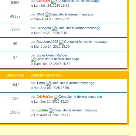
par
Lenidem
8456
le Lun Juin 24, 2019 19:26
par
RMR
49367
le Sam Août 08, 2026 2:52
par
G(r)ogeta
10868
le Mar Jan 27, 2026 3:15
par
Davebond 00S
46
le Mer Juin 24, 2020 13:38
par
Super Green Ranger
37
le Sam Déc 23, 2017 15:50
MESSAGES
DERNIER MESSAGE
par
Tierts
1843
le Ven Sep 05, 2025 18:59
par
Jak-Ich'an
150
le Lun Jan 16, 2017 13:20
par
Lalilalo
10876
le Lun Août 21, 2023 15:38