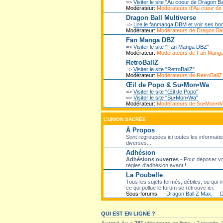
=>
Visiter le site "Au coeur de Dragon Ba
Modérateur:
Modérateurs d'Au cœur de
Dragon Ball Multiverse
=>
Lire le fanmanga DBM et voir ses bo
Modérateur:
Modérateurs de Dragon Ball
Fan Manga DBZ
=>
Visiter le site "Fan Manga DBZ"
Modérateur:
Modérateurs de Fan Mang
RetroBallZ
=>
Visiter le site "RetroBallZ"
Modérateur:
Modérateurs de RetroBallZ
Œil de Popo & Su•Mon•Wa
=>
Visiter le site "Œil de Popo"
=>
Visiter le site "Su•Mon•Wa"
Modérateur:
Modérateurs de Su•Mon•W
L’UNION SACRÉE
À Propos
Sont regroupées ici toutes les informatio
diverses...
Adhésion
Adhésions
ouvertes
- Pour déposer vot
règles d'adhésion avant !
La Poubelle
Tous les sujets fermés, débiles, ou qui n'
ce qui pollue le forum se retrouve ici.
Sous-forums:
Dragon Ball Z Max
,
D
QUI EST EN LIGNE ?