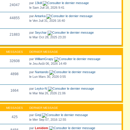
par
13kill
24047
le Sam Juil 18, 2026 9:41
par
Antarka
44855
le Ven Juil 31, 2026 16:40
par
Seychar
21883
le Mar Oct 28, 2025 23:20
MESSAGES
DERNIER MESSAGE
par
WilliamGrapy
32608
le Jeu Août 06, 2026 14:49
par
Nantando
4898
le Lun Mars 30, 2026 0:55
par
Leyko-N
1664
le Mar Mai 26, 2026 21:06
MESSAGES
DERNIER MESSAGE
par
Ginji
425
le Mer Sep 07, 2016 12:55
par
Lenidem