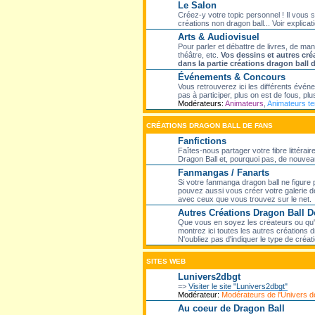
Le Salon
Créez-y votre topic personnel ! Il vous 
créations non dragon ball... Voir explicati
Arts & Audiovisuel
Pour parler et débattre de livres, de ma
théâtre, etc.
Vos dessins et autres cré
dans la partie créations dragon ball 
Événements & Concours
Vous retrouverez ici les différents évé
pas à participer, plus on est de fous, plus
Modérateurs:
Animateurs
,
Animateurs t
CRÉATIONS DRAGON BALL DE FANS
Fanfictions
Faîtes-nous partager votre fibre littéra
Dragon Ball et, pourquoi pas, de nouveaux
Fanmangas / Fanarts
Si votre fanmanga dragon ball ne figure 
pouvez aussi vous créer votre galerie de
avec ceux que vous trouvez sur le net.
Autres Créations Dragon Ball D
Que vous en soyez les créateurs ou qu'el
montrez ici toutes les autres créations dr
N'oubliez pas d'indiquer le type de créati
SITES WEB
Lunivers2dbgt
=>
Visiter le site "Lunivers2dbgt"
Modérateur:
Modérateurs de l'Univers
Au coeur de Dragon Ball