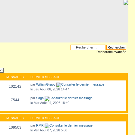
Recherche avancée
MESSAGES
DERNIER MESSAGE
par
WilliamGrapy
102142
le Jeu Août 06, 2026 14:47
par
Saga
7544
le Mar Août 04, 2026 18:40
MESSAGES
DERNIER MESSAGE
par
RMR
109503
le Ven Août 07, 2026 5:00