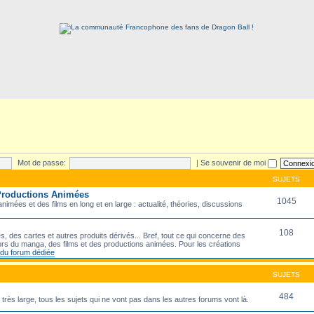
Mot de passe:
|
Se souvenir de moi
SUJETS
 Productions Animées
1045
imées et des films en long et en large : actualité, théories, discussions
108
s, des cartes et autres produits dérivés... Bref, tout ce qui concerne des
rs du manga, des films et des productions animées. Pour les créations
e du forum dédiée
SUJETS
484
e très large, tous les sujets qui ne vont pas dans les autres forums vont là.