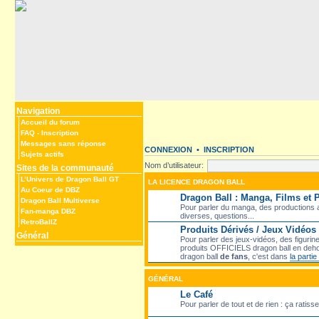
Navigation
Accueil du forum
FAQ
-
Inscription
Messages sans réponse
CONNEXION
•
INSCRIPTION
Sujets actifs
Nom d’utilisateur:
Sites de la communauté
L’Univers de Dragon Ball GT
LA LICENCE DRAGON BALL
Au Coeur de DBZ
Dragon Ball : Manga, Films et
Dragon Ball Multiverse
Pour parler du manga, des productions an
Fan-manga DBZ
diverses, questions...
RetroBallZ
Produits Dérivés / Jeux Vidéos
Général
Pour parler des jeux-vidéos, des figurine
produits OFFICIELS dragon ball en deho
dragon ball
de fans
, c'est dans
la parti
GÉNÉRAL
Le Café
Pour parler de tout et de rien : ça ratiss