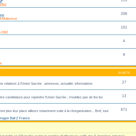
153
ll"
 DBZ
208
nus
 Multiverse
101
a DBZ
4
9
a
SUJETS
27
ns relatives à l'Union Sacrée : annonces, actualité, informations
13
re candidature pour rejoindre l'Union Sacrée ; n'oubliez pas de lire les
671
ont plus leur place ailleurs notamment suite à la réorganisation... Bref, tout
ragon Ball Z France