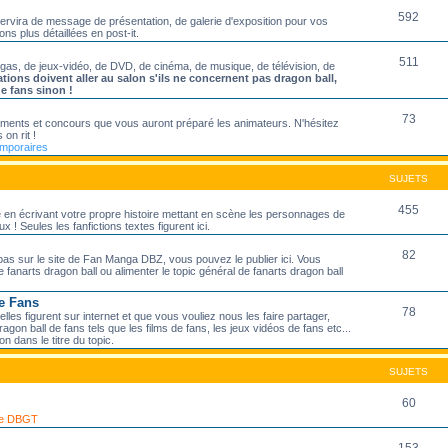
592
servira de message de présentation, de galerie d'exposition pour vos
ons plus détaillées en post-it.
511
ngas, de jeux-vidéo, de DVD, de cinéma, de musique, de télévision, de
ations doivent aller au salon s'ils ne concernent pas dragon ball,
de fans sinon !
73
nements et concours que vous auront préparé les animateurs. N'hésitez
 on rit !
emporaires
SUJETS
455
ire en écrivant votre propre histoire mettant en scène les personnages de
 ! Seules les fanfictions textes figurent ici.
82
pas sur le site de Fan Manga DBZ, vous pouvez le publier ici. Vous
 fanarts dragon ball ou alimenter le topic général de fanarts dragon ball
e Fans
78
les figurent sur internet et que vous vouliez nous les faire partager,
agon ball de fans tels que les films de fans, les jeux vidéos de fans etc...
on dans le titre du topic.
SUJETS
60
 de DBGT