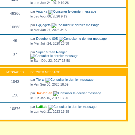
8456
le Lun Juin 24, 2019 19:26
par
Antarka
49366
le Jeu Août 06, 2026 9:19
par
G(r)ogeta
10868
le Mar Jan 27, 2026 3:15
par
Davebond 00S
46
le Mer Juin 24, 2020 13:38
par
Super Green Ranger
37
le Sam Déc 23, 2017 15:50
MESSAGES
DERNIER MESSAGE
par
Tierts
1843
le Ven Sep 05, 2025 18:59
par
Jak-Ich'an
150
le Lun Jan 16, 2017 13:20
par
Lalilalo
10876
le Lun Août 21, 2023 15:38