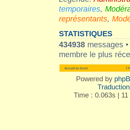
temporaires
,
Modéra
représentants
,
Modé
STATISTIQUES
434938
messages 
membre le plus réce
L’
Accueil du forum
Powered by
php
Traduction 
Time : 0.063s | 11