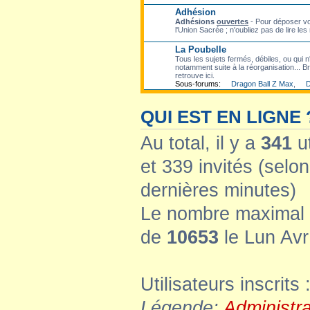
Adhésion
Adhésions
ouvertes
- Pour déposer vo
l'Union Sacrée ; n'oubliez pas de lire les
La Poubelle
Tous les sujets fermés, débiles, ou qui n'
notamment suite à la réorganisation... Bre
retrouve ici.
Sous-forums:
Dragon Ball Z Max
,
D
QUI EST EN LIGNE 
Au total, il y a
341
ut
et 339 invités (selon
dernières minutes)
Le nombre maximal d
de
10653
le Lun Avr
Utilisateurs inscrits 
Légende:
Administr