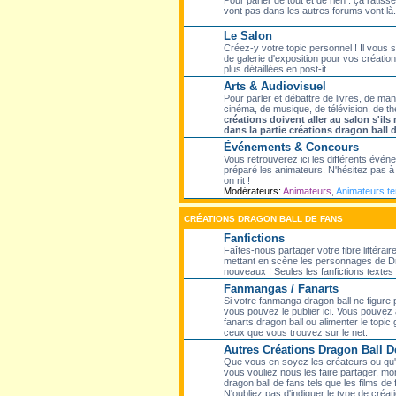
Pour parler de tout et de rien : ça ratisse
vont pas dans les autres forums vont là.
Le Salon
Créez-y votre topic personnel ! Il vous
de galerie d'exposition pour vos création
plus détaillées en post-it.
Arts & Audiovisuel
Pour parler et débattre de livres, de ma
cinéma, de musique, de télévision, de th
créations doivent aller au salon s'il
dans la partie créations dragon ball 
Événements & Concours
Vous retrouverez ici les différents évé
préparé les animateurs. N'hésitez pas à p
on rit !
Modérateurs:
Animateurs
,
Animateurs t
CRÉATIONS DRAGON BALL DE FANS
Fanfictions
Faîtes-nous partager votre fibre littérair
mettant en scène les personnages de Dr
nouveaux ! Seules les fanfictions textes f
Fanmangas / Fanarts
Si votre fanmanga dragon ball ne figure
vous pouvez le publier ici. Vous pouvez 
fanarts dragon ball ou alimenter le topic
ceux que vous trouvez sur le net.
Autres Créations Dragon Ball D
Que vous en soyez les créateurs ou qu'el
vous vouliez nous les faire partager, mon
dragon ball de fans tels que les films de 
N'oubliez pas d'indiquer le type de créati