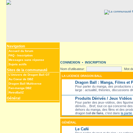
Navigation
Accueil du forum
FAQ
-
Inscription
Messages sans réponse
CONNEXION
•
INSCRIPTION
Sujets actifs
Nom d’utilisateur:
Mot d
Sites de la communauté
L’Univers de Dragon Ball GT
LA LICENCE DRAGON BALL
Au Coeur de DBZ
Dragon Ball : Manga, Films et
Dragon Ball Multiverse
Pour parler du manga, des productions a
Fan-manga DBZ
large : actualité, théories, discussions d
RetroBallZ
Général
Produits Dérivés / Jeux Vidéos
Pour parler des jeux-vidéos, des figurin
dérivés... Bref, tout ce qui concerne d
dehors du manga, des films et des produ
dragon ball
de fans
, c'est dans
la parti
GÉNÉRAL
Le Café