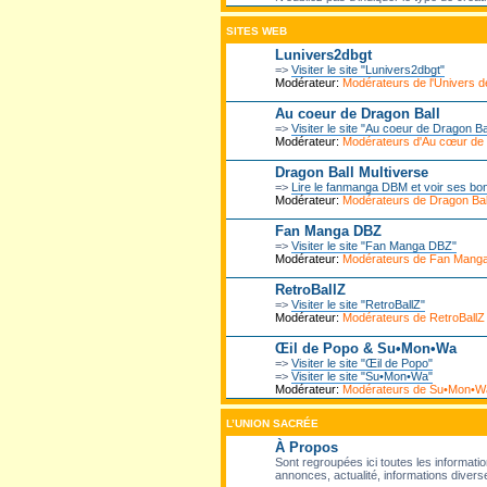
SITES WEB
Lunivers2dbgt
=>
Visiter le site "Lunivers2dbgt"
Modérateur:
Modérateurs de l'Univers
Au coeur de Dragon Ball
=>
Visiter le site "Au coeur de Dragon Ba
Modérateur:
Modérateurs d'Au cœur de
Dragon Ball Multiverse
=>
Lire le fanmanga DBM et voir ses bo
Modérateur:
Modérateurs de Dragon Ball
Fan Manga DBZ
=>
Visiter le site "Fan Manga DBZ"
Modérateur:
Modérateurs de Fan Mang
RetroBallZ
=>
Visiter le site "RetroBallZ"
Modérateur:
Modérateurs de RetroBallZ
Œil de Popo & Su•Mon•Wa
=>
Visiter le site "Œil de Popo"
=>
Visiter le site "Su•Mon•Wa"
Modérateur:
Modérateurs de Su•Mon•W
L’UNION SACRÉE
À Propos
Sont regroupées ici toutes les informatio
annonces, actualité, informations diverse