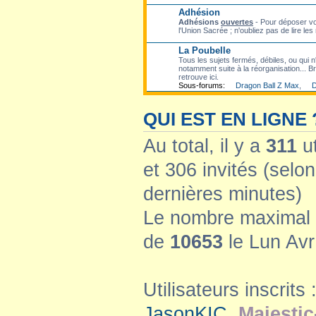
Adhésion
Adhésions
ouvertes
- Pour déposer vo
l'Union Sacrée ; n'oubliez pas de lire les
La Poubelle
Tous les sujets fermés, débiles, ou qui n'
notamment suite à la réorganisation... Bre
retrouve ici.
Sous-forums:
Dragon Ball Z Max
,
D
QUI EST EN LIGNE 
Au total, il y a
311
ut
et 306 invités (selon
dernières minutes)
Le nombre maximal d
de
10653
le Lun Avr
Utilisateurs inscrits 
JasonKIC
,
Majestic