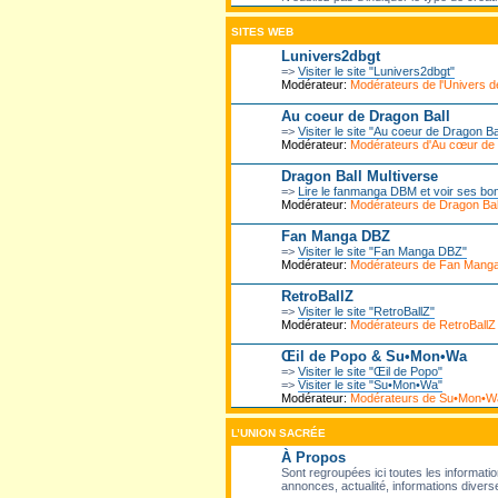
SITES WEB
Lunivers2dbgt
=>
Visiter le site "Lunivers2dbgt"
Modérateur:
Modérateurs de l'Univers
Au coeur de Dragon Ball
=>
Visiter le site "Au coeur de Dragon Ba
Modérateur:
Modérateurs d'Au cœur de
Dragon Ball Multiverse
=>
Lire le fanmanga DBM et voir ses bo
Modérateur:
Modérateurs de Dragon Ball
Fan Manga DBZ
=>
Visiter le site "Fan Manga DBZ"
Modérateur:
Modérateurs de Fan Mang
RetroBallZ
=>
Visiter le site "RetroBallZ"
Modérateur:
Modérateurs de RetroBallZ
Œil de Popo & Su•Mon•Wa
=>
Visiter le site "Œil de Popo"
=>
Visiter le site "Su•Mon•Wa"
Modérateur:
Modérateurs de Su•Mon•W
L’UNION SACRÉE
À Propos
Sont regroupées ici toutes les informatio
annonces, actualité, informations diverse