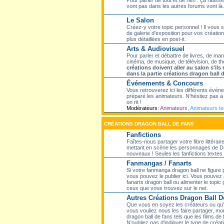
Pour parler de tout et de rien : ça ratisse
vont pas dans les autres forums vont là.
Le Salon
Créez-y votre topic personnel ! Il vous
de galerie d'exposition pour vos création
plus détaillées en post-it.
Arts & Audiovisuel
Pour parler et débattre de livres, de ma
cinéma, de musique, de télévision, de th
créations doivent aller au salon s'il
dans la partie créations dragon ball 
Événements & Concours
Vous retrouverez ici les différents évé
préparé les animateurs. N'hésitez pas à p
on rit !
Modérateurs:
Animateurs
,
Animateurs t
CRÉATIONS DRAGON BALL DE FANS
Fanfictions
Faîtes-nous partager votre fibre littérair
mettant en scène les personnages de Dr
nouveaux ! Seules les fanfictions textes f
Fanmangas / Fanarts
Si votre fanmanga dragon ball ne figure
vous pouvez le publier ici. Vous pouvez 
fanarts dragon ball ou alimenter le topic
ceux que vous trouvez sur le net.
Autres Créations Dragon Ball D
Que vous en soyez les créateurs ou qu'el
vous vouliez nous les faire partager, mon
dragon ball de fans tels que les films de 
N'oubliez pas d'indiquer le type de créati