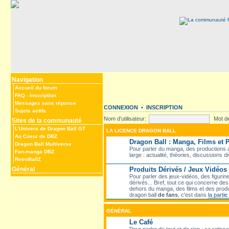
Navigation
Accueil du forum
FAQ
-
Inscription
Messages sans réponse
CONNEXION
•
INSCRIPTION
Sujets actifs
Nom d’utilisateur:
Mot d
Sites de la communauté
L’Univers de Dragon Ball GT
LA LICENCE DRAGON BALL
Au Coeur de DBZ
Dragon Ball : Manga, Films et
Dragon Ball Multiverse
Pour parler du manga, des productions a
Fan-manga DBZ
large : actualité, théories, discussions d
RetroBallZ
Général
Produits Dérivés / Jeux Vidéos
Pour parler des jeux-vidéos, des figurin
dérivés... Bref, tout ce qui concerne d
dehors du manga, des films et des produ
dragon ball
de fans
, c'est dans
la parti
GÉNÉRAL
Le Café