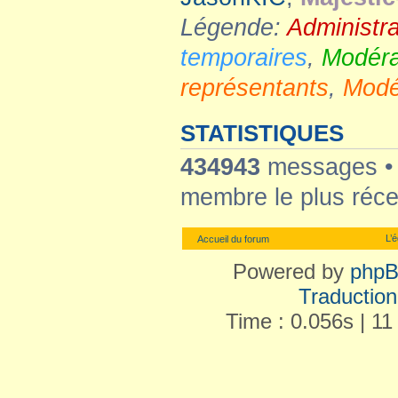
Légende:
Administr
temporaires
,
Modéra
représentants
,
Modé
STATISTIQUES
434943
messages 
membre le plus réce
L’
Accueil du forum
Powered by
php
Traduction 
Time : 0.056s | 11