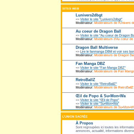
SITES WEB
Lunivers2dbgt
=>
Visiter le site "Lunivers2dbgt"
Modérateur:
Modérateurs de l'Univers
Au coeur de Dragon Ball
=>
Visiter le site "Au coeur de Dragon Ba
Modérateur:
Modérateurs d'Au cœur de
Dragon Ball Multiverse
=>
Lire le fanmanga DBM et voir ses bo
Modérateur:
Modérateurs de Dragon Ball
Fan Manga DBZ
=>
Visiter le site "Fan Manga DBZ"
Modérateur:
Modérateurs de Fan Mang
RetroBallZ
=>
Visiter le site "RetroBallZ"
Modérateur:
Modérateurs de RetroBallZ
Œil de Popo & Su•Mon•Wa
=>
Visiter le site "Œil de Popo"
=>
Visiter le site "Su•Mon•Wa"
Modérateur:
Modérateurs de Su•Mon•W
L’UNION SACRÉE
À Propos
Sont regroupées ici toutes les informatio
annonces, actualité, informations diverse