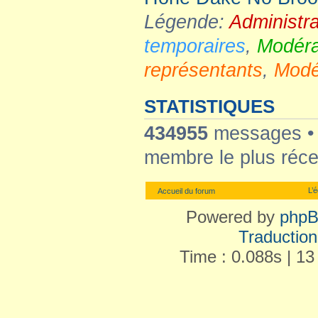
Légende:
Administr
temporaires
,
Modéra
représentants
,
Modé
STATISTIQUES
434955
messages 
membre le plus réce
L’
Accueil du forum
Powered by
php
Traduction 
Time : 0.088s | 13