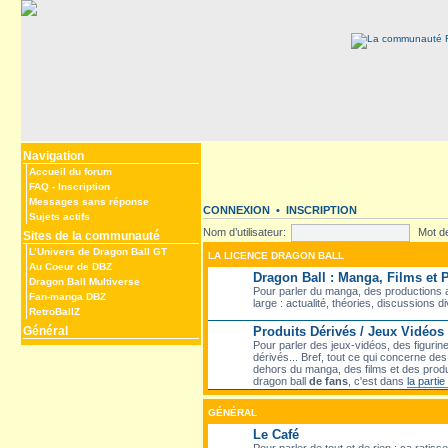
Navigation
Accueil du forum
FAQ
-
Inscription
Messages sans réponse
CONNEXION
•
INSCRIPTION
Sujets actifs
Nom d’utilisateur:
Mot d
Sites de la communauté
L’Univers de Dragon Ball GT
LA LICENCE DRAGON BALL
Au Coeur de DBZ
Dragon Ball : Manga, Films et
Dragon Ball Multiverse
Pour parler du manga, des productions a
Fan-manga DBZ
large : actualité, théories, discussions d
RetroBallZ
Général
Produits Dérivés / Jeux Vidéos
Pour parler des jeux-vidéos, des figurin
dérivés... Bref, tout ce qui concerne d
dehors du manga, des films et des produ
dragon ball
de fans
, c'est dans
la parti
GÉNÉRAL
Le Café