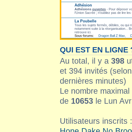
Adhésion
Adhésions
ouvertes
- Pour déposer vo
l'Union Sacrée ; n'oubliez pas de lire les
La Poubelle
Tous les sujets fermés, débiles, ou qui n'
notamment suite à la réorganisation... Bre
retrouve ici.
Sous-forums:
Dragon Ball Z Max
,
D
QUI EST EN LIGNE 
Au total, il y a
398
ut
et 394 invités (selon
dernières minutes)
Le nombre maximal d
de
10653
le Lun Avr
Utilisateurs inscrits 
Hone Dake No Broo