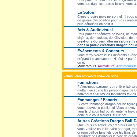
Pour parler de tout et de rien : ça ratisse
vont pas dans les autres forums vont là.
Le Salon
Créez-y votre topic personnel ! Il vous
de galerie d'exposition pour vos création
plus détaillées en post-it.
Arts & Audiovisuel
Pour parler et débattre de livres, de ma
cinéma, de musique, de télévision, de th
créations doivent aller au salon s'il
dans la partie créations dragon ball 
Événements & Concours
Vous retrouverez ici les différents évé
préparé les animateurs. N'hésitez pas à p
on rit !
Modérateurs:
Animateurs
,
Animateurs t
CRÉATIONS DRAGON BALL DE FANS
Fanfictions
Faîtes-nous partager votre fibre littérair
mettant en scène les personnages de Dr
nouveaux ! Seules les fanfictions textes f
Fanmangas / Fanarts
Si votre fanmanga dragon ball ne figure
vous pouvez le publier ici. Vous pouvez 
fanarts dragon ball ou alimenter le topic
ceux que vous trouvez sur le net.
Autres Créations Dragon Ball D
Que vous en soyez les créateurs ou qu'el
vous vouliez nous les faire partager, mon
dragon ball de fans tels que les films de 
N'oubliez pas d'indiquer le type de créati