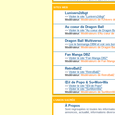
SITES WEB
Lunivers2dbgt
=>
Visiter le site "Lunivers2dbgt"
Modérateur:
Modérateurs de l'Univers
Au coeur de Dragon Ball
=>
Visiter le site "Au coeur de Dragon Ba
Modérateur:
Modérateurs d'Au cœur de
Dragon Ball Multiverse
=>
Lire le fanmanga DBM et voir ses bo
Modérateur:
Modérateurs de Dragon Ball
Fan Manga DBZ
=>
Visiter le site "Fan Manga DBZ"
Modérateur:
Modérateurs de Fan Mang
RetroBallZ
=>
Visiter le site "RetroBallZ"
Modérateur:
Modérateurs de RetroBallZ
Œil de Popo & Su•Mon•Wa
=>
Visiter le site "Œil de Popo"
=>
Visiter le site "Su•Mon•Wa"
Modérateur:
Modérateurs de Su•Mon•W
L’UNION SACRÉE
À Propos
Sont regroupées ici toutes les informatio
annonces, actualité, informations diverse