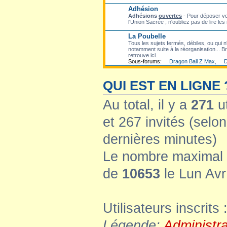
Adhésion
Adhésions
ouvertes
- Pour déposer vo
l'Union Sacrée ; n'oubliez pas de lire les
La Poubelle
Tous les sujets fermés, débiles, ou qui n'
notamment suite à la réorganisation... Bre
retrouve ici.
Sous-forums:
Dragon Ball Z Max
,
D
QUI EST EN LIGNE 
Au total, il y a
271
ut
et 267 invités (selon
dernières minutes)
Le nombre maximal d
de
10653
le Lun Avr
Utilisateurs inscrits 
Légende:
Administr