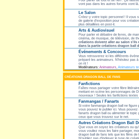
Pour parler de tout et de rien : ça ratisse
vont pas dans les autres forums vont là.
Le Salon
Créez-y votre topic personnel ! Il vous
de galerie d'exposition pour vos création
plus détaillées en post-it.
Arts & Audiovisuel
Pour parler et débattre de livres, de ma
cinéma, de musique, de télévision, de th
créations doivent aller au salon s'il
dans la partie créations dragon ball 
Événements & Concours
Vous retrouverez ici les différents évé
préparé les animateurs. N'hésitez pas à p
on rit !
Modérateurs:
Animateurs
,
Animateurs t
CRÉATIONS DRAGON BALL DE FANS
Fanfictions
Faîtes-nous partager votre fibre littérair
mettant en scène les personnages de Dr
nouveaux ! Seules les fanfictions textes f
Fanmangas / Fanarts
Si votre fanmanga dragon ball ne figure
vous pouvez le publier ici. Vous pouvez 
fanarts dragon ball ou alimenter le topic
ceux que vous trouvez sur le net.
Autres Créations Dragon Ball D
Que vous en soyez les créateurs ou qu'el
vous vouliez nous les faire partager, mon
dragon ball de fans tels que les films de 
N'oubliez pas d'indiquer le type de créati