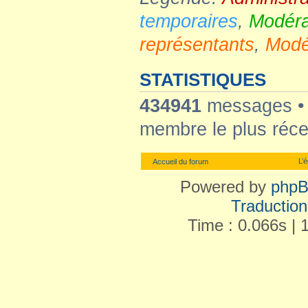
temporaires
,
Modéra
représentants
,
Modé
STATISTIQUES
434941
messages 
membre le plus réce
L’
Accueil du forum
Powered by
php
Traduction 
Time : 0.066s | 