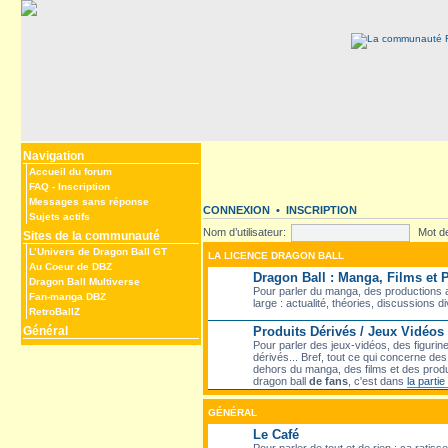
Navigation
Accueil du forum
FAQ
-
Inscription
Messages sans réponse
CONNEXION
•
INSCRIPTION
Sujets actifs
Nom d’utilisateur:
Mot d
Sites de la communauté
L’Univers de Dragon Ball GT
LA LICENCE DRAGON BALL
Au Coeur de DBZ
Dragon Ball : Manga, Films et
Dragon Ball Multiverse
Pour parler du manga, des productions a
Fan-manga DBZ
large : actualité, théories, discussions d
RetroBallZ
Général
Produits Dérivés / Jeux Vidéos
Pour parler des jeux-vidéos, des figurin
dérivés... Bref, tout ce qui concerne d
dehors du manga, des films et des produ
dragon ball
de fans
, c'est dans
la parti
GÉNÉRAL
Le Café