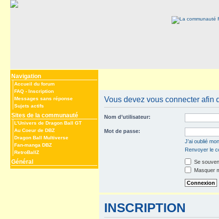
Navigation
Accueil du forum
FAQ
-
Inscription
Vous devez vous connecter afin de
Messages sans réponse
Sujets actifs
Sites de la communauté
Nom d’utilisateur:
L’Univers de Dragon Ball GT
Au Coeur de DBZ
Mot de passe:
Dragon Ball Multiverse
J’ai oublié mo
Fan-manga DBZ
Renvoyer le co
RetroBallZ
Général
Se souveni
Masquer mo
INSCRIPTION