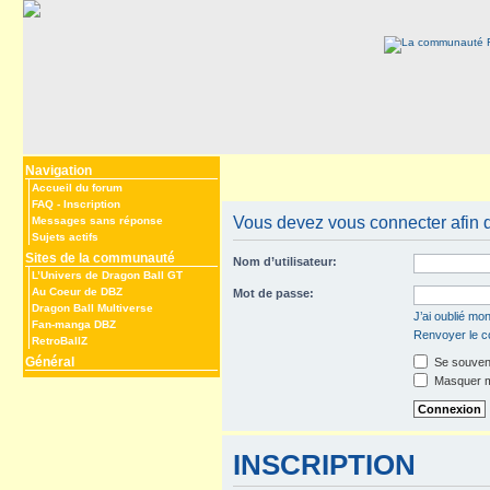
Navigation
Accueil du forum
FAQ
-
Inscription
Vous devez vous connecter afin de
Messages sans réponse
Sujets actifs
Sites de la communauté
Nom d’utilisateur:
L’Univers de Dragon Ball GT
Au Coeur de DBZ
Mot de passe:
Dragon Ball Multiverse
J’ai oublié mo
Fan-manga DBZ
Renvoyer le co
RetroBallZ
Général
Se souveni
Masquer mo
INSCRIPTION