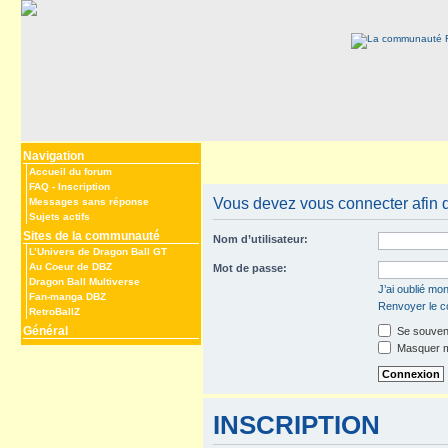
Navigation
Accueil du forum
FAQ
-
Inscription
Vous devez vous connecter afin de
Messages sans réponse
Sujets actifs
Sites de la communauté
Nom d’utilisateur:
L’Univers de Dragon Ball GT
Au Coeur de DBZ
Mot de passe:
Dragon Ball Multiverse
J’ai oublié mo
Fan-manga DBZ
Renvoyer le co
RetroBallZ
Général
Se souveni
Masquer mo
INSCRIPTION