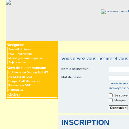
Navigation
Accueil du forum
FAQ
-
Inscription
Vous devez vous inscrire et vous 
Messages sans réponse
Sujets actifs
Sites de la communauté
Nom d’utilisateur:
L’Univers de Dragon Ball GT
Au Coeur de DBZ
Mot de passe:
Dragon Ball Multiverse
J’ai oublié mo
Fan-manga DBZ
Renvoyer le co
RetroBallZ
Général
Se souveni
Masquer mo
INSCRIPTION