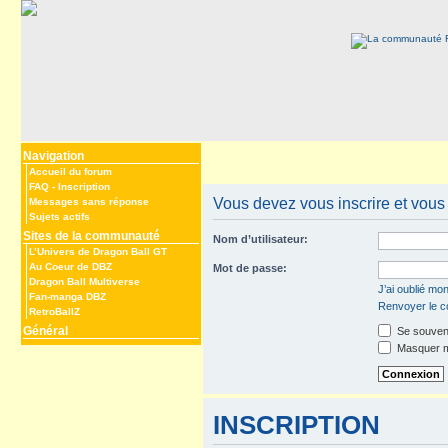
Navigation
Accueil du forum
FAQ
-
Inscription
Vous devez vous inscrire et vous 
Messages sans réponse
Sujets actifs
Sites de la communauté
Nom d’utilisateur:
L’Univers de Dragon Ball GT
Au Coeur de DBZ
Mot de passe:
Dragon Ball Multiverse
J’ai oublié mo
Fan-manga DBZ
Renvoyer le co
RetroBallZ
Général
Se souveni
Masquer mo
INSCRIPTION