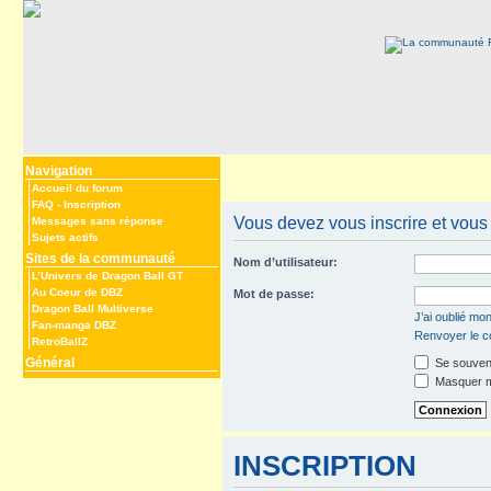
Navigation
Accueil du forum
FAQ
-
Inscription
Vous devez vous inscrire et vous 
Messages sans réponse
Sujets actifs
Sites de la communauté
Nom d’utilisateur:
L’Univers de Dragon Ball GT
Au Coeur de DBZ
Mot de passe:
Dragon Ball Multiverse
J’ai oublié mo
Fan-manga DBZ
Renvoyer le co
RetroBallZ
Général
Se souveni
Masquer mo
INSCRIPTION