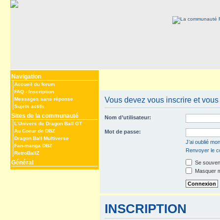
Navigation
Accueil du forum
FAQ
-
Inscription
Vous devez vous inscrire et vous 
Messages sans réponse
Sujets actifs
Sites de la communauté
Nom d’utilisateur:
L’Univers de Dragon Ball GT
Au Coeur de DBZ
Mot de passe:
Dragon Ball Multiverse
J’ai oublié mo
Fan-manga DBZ
Renvoyer le co
RetroBallZ
Général
Se souveni
Masquer mo
INSCRIPTION