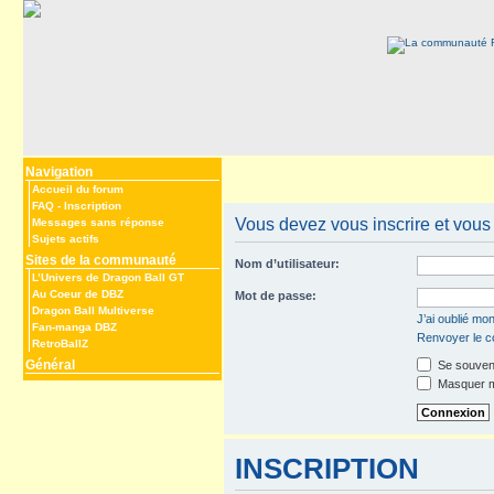
Navigation
Accueil du forum
FAQ
-
Inscription
Vous devez vous inscrire et vous 
Messages sans réponse
Sujets actifs
Sites de la communauté
Nom d’utilisateur:
L’Univers de Dragon Ball GT
Au Coeur de DBZ
Mot de passe:
Dragon Ball Multiverse
J’ai oublié mo
Fan-manga DBZ
Renvoyer le co
RetroBallZ
Général
Se souveni
Masquer mo
INSCRIPTION