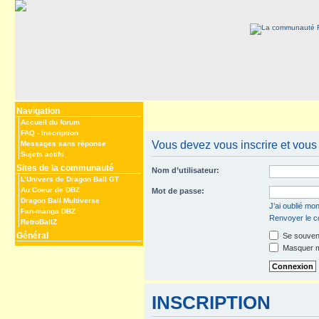
Navigation
Accueil du forum
FAQ
-
Inscription
Vous devez vous inscrire et vous 
Messages sans réponse
Sujets actifs
Sites de la communauté
Nom d’utilisateur:
L’Univers de Dragon Ball GT
Au Coeur de DBZ
Mot de passe:
Dragon Ball Multiverse
J’ai oublié mo
Fan-manga DBZ
Renvoyer le co
RetroBallZ
Général
Se souveni
Masquer mo
INSCRIPTION