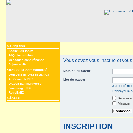
Navigation
Accueil du forum
FAQ
-
Inscription
Vous devez vous inscrire et vous 
Messages sans réponse
Sujets actifs
Sites de la communauté
Nom d’utilisateur:
L’Univers de Dragon Ball GT
Au Coeur de DBZ
Mot de passe:
Dragon Ball Multiverse
J’ai oublié mo
Fan-manga DBZ
Renvoyer le co
RetroBallZ
Général
Se souveni
Masquer mo
INSCRIPTION