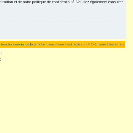
lisation et de notre politique de confidentialité. Veuillez également consulter
 tous les cookies du forum
• Le fuseau horaire est réglé sur UTC+1 heure [Heure d’été]
up
5