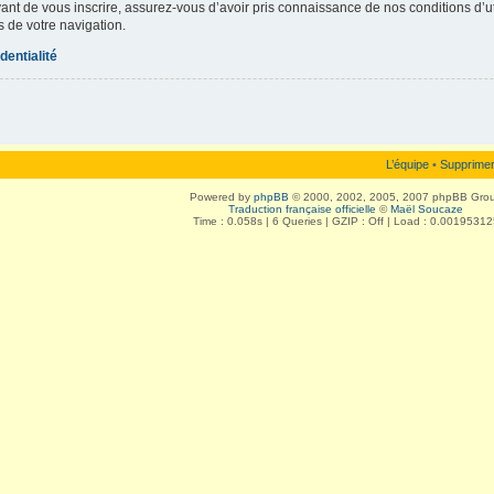
vant de vous inscrire, assurez-vous d’avoir pris connaissance de nos conditions d’uti
s de votre navigation.
dentialité
L’équipe
•
Supprimer
Powered by
phpBB
© 2000, 2002, 2005, 2007 phpBB Gro
Traduction française officielle
©
Maël Soucaze
Time : 0.058s | 6 Queries | GZIP : Off | Load : 0.00195312