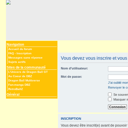
Navigation
Accueil du forum
FAQ
-
Inscription
Vous devez vous inscrire et vous 
Messages sans réponse
Sujets actifs
Sites de la communauté
Nom d’utilisateur:
L’Univers de Dragon Ball GT
Au Coeur de DBZ
Mot de passe:
Dragon Ball Multiverse
J’ai oublié mo
Fan-manga DBZ
Renvoyer le co
RetroBallZ
Général
Se souveni
Masquer mo
INSCRIPTION
Vous devez être inscrit(e) avant de pouvoir