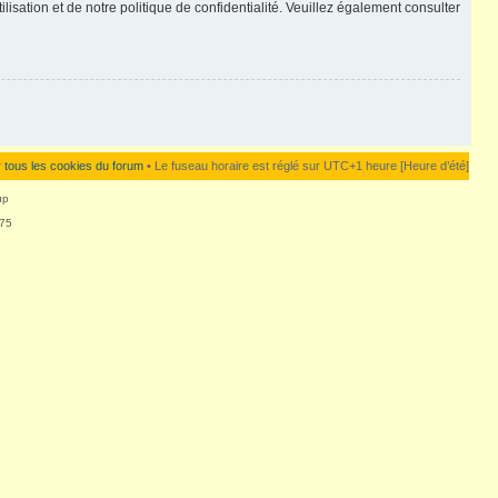
lisation et de notre politique de confidentialité. Veuillez également consulter
 tous les cookies du forum
• Le fuseau horaire est réglé sur UTC+1 heure [Heure d’été]
up
875