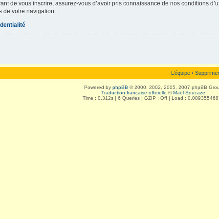
vant de vous inscrire, assurez-vous d’avoir pris connaissance de nos conditions d’uti
s de votre navigation.
dentialité
L’équipe
•
Supprimer
Powered by
phpBB
© 2000, 2002, 2005, 2007 phpBB Gro
Traduction française officielle
©
Maël Soucaze
Time : 0.312s | 6 Queries | GZIP : Off | Load : 0.08935546