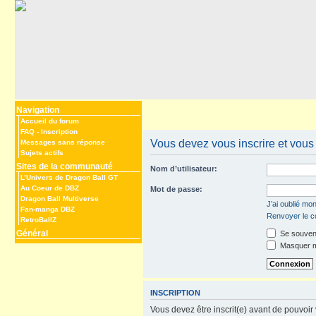
Navigation
Accueil du forum
FAQ
-
Inscription
Vous devez vous inscrire et vous 
Messages sans réponse
Sujets actifs
Sites de la communauté
Nom d’utilisateur:
L’Univers de Dragon Ball GT
Au Coeur de DBZ
Mot de passe:
Dragon Ball Multiverse
J’ai oublié mo
Fan-manga DBZ
Renvoyer le co
RetroBallZ
Général
Se souveni
Masquer mo
INSCRIPTION
Vous devez être inscrit(e) avant de pouvoir