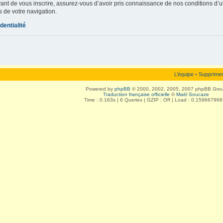
vant de vous inscrire, assurez-vous d’avoir pris connaissance de nos conditions d’uti
s de votre navigation.
dentialité
L’équipe
•
Supprimer
Powered by
phpBB
© 2000, 2002, 2005, 2007 phpBB Gro
Traduction française officielle
©
Maël Soucaze
Time : 0.163s | 6 Queries | GZIP : Off | Load : 0.15966796