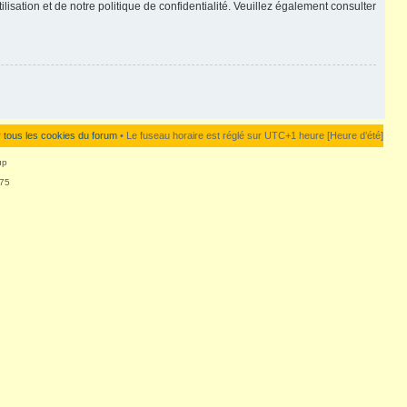
lisation et de notre politique de confidentialité. Veuillez également consulter
 tous les cookies du forum
• Le fuseau horaire est réglé sur UTC+1 heure [Heure d’été]
up
875