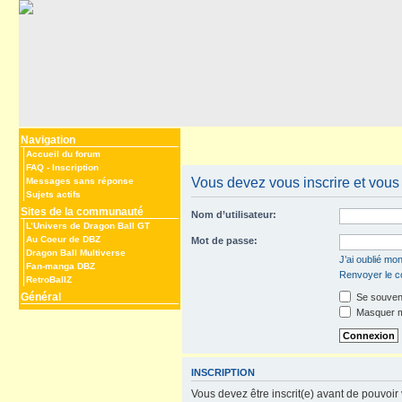
Navigation
Accueil du forum
FAQ
-
Inscription
Vous devez vous inscrire et vous 
Messages sans réponse
Sujets actifs
Sites de la communauté
Nom d’utilisateur:
L’Univers de Dragon Ball GT
Au Coeur de DBZ
Mot de passe:
Dragon Ball Multiverse
J’ai oublié mo
Fan-manga DBZ
Renvoyer le co
RetroBallZ
Général
Se souveni
Masquer mo
INSCRIPTION
Vous devez être inscrit(e) avant de pouvoir