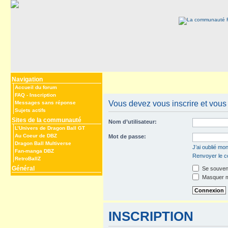
Navigation
Accueil du forum
FAQ
-
Inscription
Vous devez vous inscrire et vous 
Messages sans réponse
Sujets actifs
Sites de la communauté
Nom d’utilisateur:
L’Univers de Dragon Ball GT
Au Coeur de DBZ
Mot de passe:
Dragon Ball Multiverse
J’ai oublié mo
Fan-manga DBZ
Renvoyer le co
RetroBallZ
Général
Se souveni
Masquer mo
INSCRIPTION