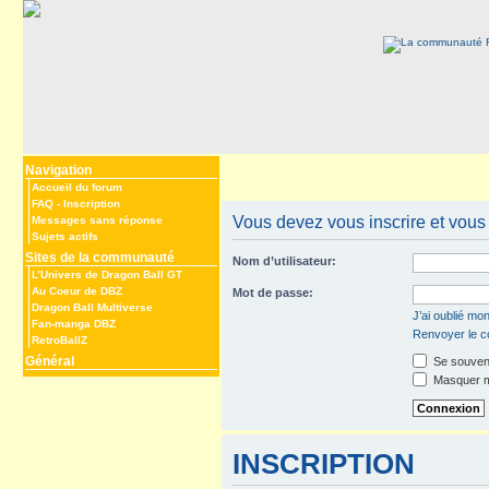
Navigation
Accueil du forum
FAQ
-
Inscription
Vous devez vous inscrire et vous 
Messages sans réponse
Sujets actifs
Sites de la communauté
Nom d’utilisateur:
L’Univers de Dragon Ball GT
Au Coeur de DBZ
Mot de passe:
Dragon Ball Multiverse
J’ai oublié mo
Fan-manga DBZ
Renvoyer le co
RetroBallZ
Général
Se souveni
Masquer mo
INSCRIPTION