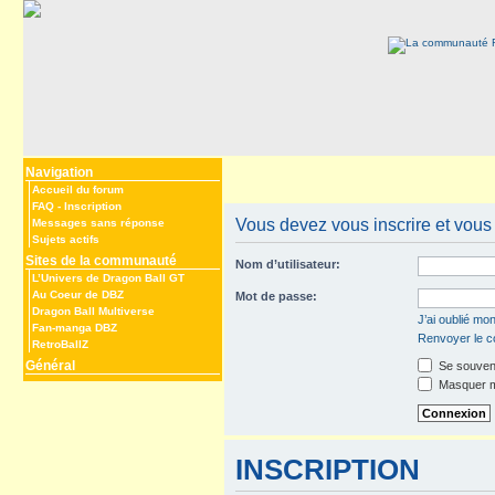
Navigation
Accueil du forum
FAQ
-
Inscription
Vous devez vous inscrire et vous 
Messages sans réponse
Sujets actifs
Sites de la communauté
Nom d’utilisateur:
L’Univers de Dragon Ball GT
Au Coeur de DBZ
Mot de passe:
Dragon Ball Multiverse
J’ai oublié mo
Fan-manga DBZ
Renvoyer le co
RetroBallZ
Général
Se souveni
Masquer mo
INSCRIPTION