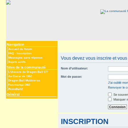
Navigation
Accueil du forum
FAQ
-
Inscription
Vous devez vous inscrire et vous 
Messages sans réponse
Sujets actifs
Sites de la communauté
Nom d’utilisateur:
L’Univers de Dragon Ball GT
Au Coeur de DBZ
Mot de passe:
Dragon Ball Multiverse
J’ai oublié mo
Fan-manga DBZ
Renvoyer le co
RetroBallZ
Général
Se souveni
Masquer mo
INSCRIPTION