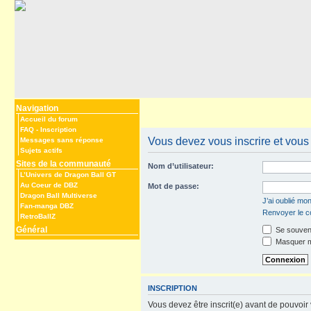
Navigation
Accueil du forum
FAQ
-
Inscription
Vous devez vous inscrire et vous 
Messages sans réponse
Sujets actifs
Sites de la communauté
Nom d’utilisateur:
L’Univers de Dragon Ball GT
Au Coeur de DBZ
Mot de passe:
Dragon Ball Multiverse
J’ai oublié mo
Fan-manga DBZ
Renvoyer le co
RetroBallZ
Général
Se souveni
Masquer mo
INSCRIPTION
Vous devez être inscrit(e) avant de pouvoir