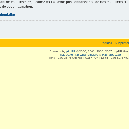
vant de vous inscrire, assurez-vous d’avoir pris connaissance de nos conditions d’uti
s de votre navigation.
dentialité
L’équipe
•
Supprimer
Powered by
phpBB
© 2000, 2002, 2005, 2007 phpBB Gro
Traduction française officielle
©
Maël Soucaze
Time : 0.080s | 6 Queries | GZIP : Off | Load : 0.05517578