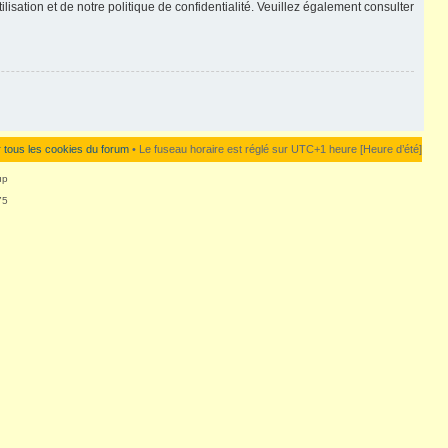
lisation et de notre politique de confidentialité. Veuillez également consulter
 tous les cookies du forum
• Le fuseau horaire est réglé sur UTC+1 heure [Heure d’été]
up
75