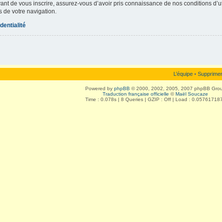
vant de vous inscrire, assurez-vous d’avoir pris connaissance de nos conditions d’uti
s de votre navigation.
dentialité
L’équipe
•
Supprimer
Powered by
phpBB
© 2000, 2002, 2005, 2007 phpBB Gro
Traduction française officielle
©
Maël Soucaze
Time : 0.078s | 8 Queries | GZIP : Off | Load : 0.05761718