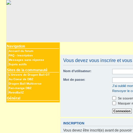
Navigation
Accueil du forum
FAQ
-
Inscription
Vous devez vous inscrire et vous 
Messages sans réponse
Sujets actifs
Sites de la communauté
Nom d’utilisateur:
L’Univers de Dragon Ball GT
Au Coeur de DBZ
Mot de passe:
Dragon Ball Multiverse
J’ai oublié mo
Fan-manga DBZ
Renvoyer le co
RetroBallZ
Général
Se souveni
Masquer mo
INSCRIPTION
Vous devez être inscrit(e) avant de pouvoir