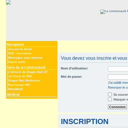
Navigation
Accueil du forum
FAQ
-
Inscription
Vous devez vous inscrire et vous 
Messages sans réponse
Sujets actifs
Sites de la communauté
Nom d’utilisateur:
L’Univers de Dragon Ball GT
Au Coeur de DBZ
Mot de passe:
Dragon Ball Multiverse
J’ai oublié mo
Fan-manga DBZ
Renvoyer le co
RetroBallZ
Général
Se souveni
Masquer mo
INSCRIPTION