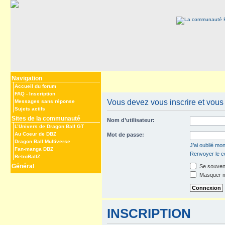
Navigation
Accueil du forum
FAQ
-
Inscription
Vous devez vous inscrire et vous 
Messages sans réponse
Sujets actifs
Sites de la communauté
Nom d’utilisateur:
L’Univers de Dragon Ball GT
Au Coeur de DBZ
Mot de passe:
Dragon Ball Multiverse
J’ai oublié mo
Fan-manga DBZ
Renvoyer le co
RetroBallZ
Général
Se souveni
Masquer mo
INSCRIPTION