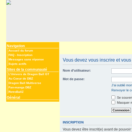
Navigation
Accueil du forum
FAQ
-
Inscription
Vous devez vous inscrire et vous 
Messages sans réponse
Sujets actifs
Sites de la communauté
Nom d’utilisateur:
L’Univers de Dragon Ball GT
Au Coeur de DBZ
Mot de passe:
Dragon Ball Multiverse
J’ai oublié mo
Fan-manga DBZ
Renvoyer le co
RetroBallZ
Général
Se souveni
Masquer mo
INSCRIPTION
Vous devez être inscrit(e) avant de pouvoir