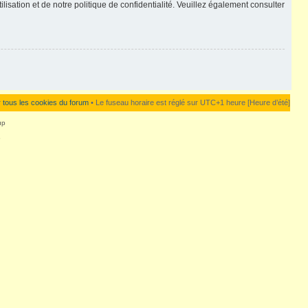
lisation et de notre politique de confidentialité. Veuillez également consulter
 tous les cookies du forum
• Le fuseau horaire est réglé sur UTC+1 heure [Heure d’été]
up
5