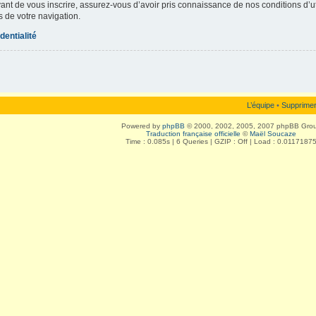
vant de vous inscrire, assurez-vous d’avoir pris connaissance de nos conditions d’uti
s de votre navigation.
dentialité
L’équipe
•
Supprimer
Powered by
phpBB
© 2000, 2002, 2005, 2007 phpBB Gro
Traduction française officielle
©
Maël Soucaze
Time : 0.085s | 6 Queries | GZIP : Off | Load : 0.0117187