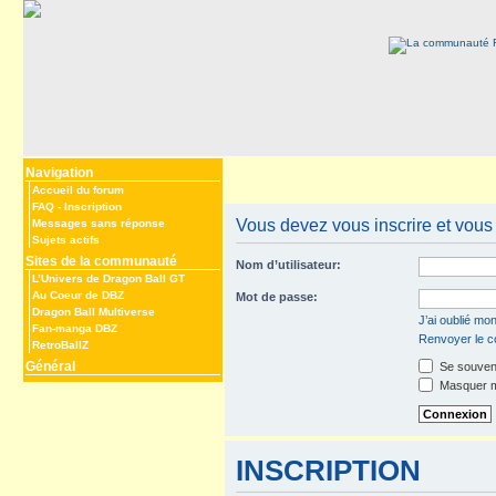
Navigation
Accueil du forum
FAQ
-
Inscription
Vous devez vous inscrire et vous 
Messages sans réponse
Sujets actifs
Sites de la communauté
Nom d’utilisateur:
L’Univers de Dragon Ball GT
Au Coeur de DBZ
Mot de passe:
Dragon Ball Multiverse
J’ai oublié mo
Fan-manga DBZ
Renvoyer le co
RetroBallZ
Général
Se souveni
Masquer mo
INSCRIPTION