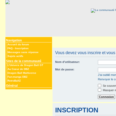
Navigation
Accueil du forum
FAQ
-
Inscription
Vous devez vous inscrire et vous c
Messages sans réponse
Sujets actifs
Sites de la communauté
Nom d’utilisateur:
L’Univers de Dragon Ball GT
Au Coeur de DBZ
Mot de passe:
Dragon Ball Multiverse
J’ai oublié mo
Fan-manga DBZ
Renvoyer le co
RetroBallZ
Général
Se souveni
Masquer mo
INSCRIPTION