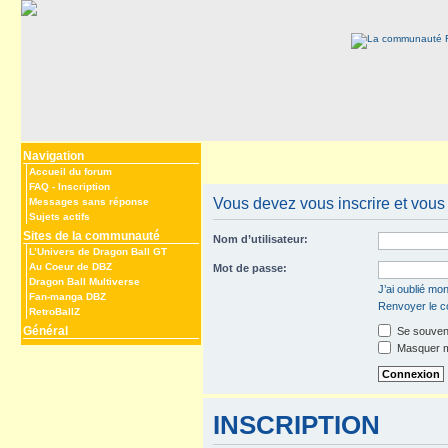
Navigation
Accueil du forum
FAQ
-
Inscription
Vous devez vous inscrire et vous c
Messages sans réponse
Sujets actifs
Sites de la communauté
Nom d’utilisateur:
L’Univers de Dragon Ball GT
Au Coeur de DBZ
Mot de passe:
Dragon Ball Multiverse
J’ai oublié mo
Fan-manga DBZ
Renvoyer le co
RetroBallZ
Général
Se souveni
Masquer mo
INSCRIPTION