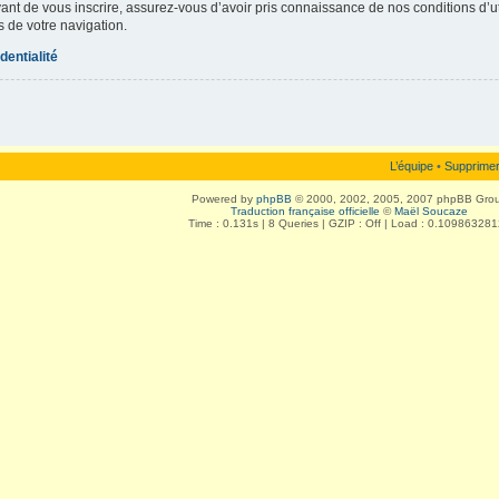
vant de vous inscrire, assurez-vous d’avoir pris connaissance de nos conditions d’uti
s de votre navigation.
dentialité
L’équipe
•
Supprimer
Powered by
phpBB
© 2000, 2002, 2005, 2007 phpBB Gro
Traduction française officielle
©
Maël Soucaze
Time : 0.131s | 8 Queries | GZIP : Off | Load : 0.10986328