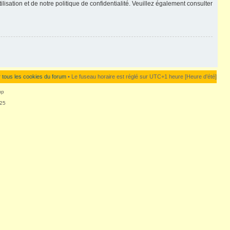
lisation et de notre politique de confidentialité. Veuillez également consulter
 tous les cookies du forum
• Le fuseau horaire est réglé sur UTC+1 heure [Heure d’été]
up
125