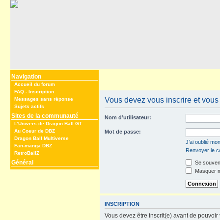
Navigation
Accueil du forum
FAQ
-
Inscription
Vous devez vous inscrire et vous c
Messages sans réponse
Sujets actifs
Sites de la communauté
Nom d’utilisateur:
L’Univers de Dragon Ball GT
Au Coeur de DBZ
Mot de passe:
Dragon Ball Multiverse
J’ai oublié mo
Fan-manga DBZ
Renvoyer le co
RetroBallZ
Général
Se souveni
Masquer mo
INSCRIPTION
Vous devez être inscrit(e) avant de pouvoir